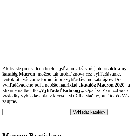
Ak by ste predsa len chceli nájsť aj nejaký starší, alebo
aktuálny
katalóg Macron
, možete tak urobiť znova cez vyhľadávanie,
tentokrát uvádzame formulár pre vyhľadávanie katalógov. Do
vyhľadávacieho poľa napíšte napríklad „
katalóg Macron 2020
“ a
kliknite na tlačidlo „
Vyhľadať katalógy
„. Opäť sa Vám zobrazia
výsledky vyhľadávania, z ktorých si už iba stačí vybrať to, čo Vás
zaujme.
Macron Bratislava