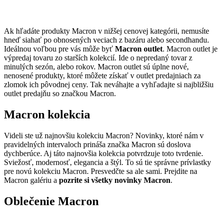
Ak hľadáte produkty Macron v nižšej cenovej kategórii, nemusíte
hneď siahať po obnosených veciach z bazáru alebo secondhandu.
Ideálnou voľbou pre vás môže byť
Macron outlet
. Macron outlet je
výpredaj tovaru zo starších kolekcií. Ide o nepredaný tovar z
minulých sezón, alebo rokov. Macron outlet sú úplne nové,
nenosené produkty, ktoré môžete získať v outlet predajniach za
zlomok ich pôvodnej ceny. Tak neváhajte a vyhľadajte si najbližšiu
outlet predajňu so značkou Macron.
Macron kolekcia
Videli ste už najnovšiu kolekciu Macron? Novinky, ktoré nám v
pravidelných intervaloch prináša značka Macron sú doslova
dychberúce. Aj táto najnovšia kolekcia potvrdzuje toto tvrdenie.
Sviežosť, modernosť, elegancia a štýl. To sú tie správne prívlastky
pre novú kolekciu Macron. Presvedčte sa ale sami. Prejdite na
Macron galériu a
pozrite si všetky novinky Macron
.
Oblečenie Macron