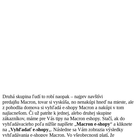
Druhá skupina ľudí to robí naopak – najprv navštívi
predajňu Macron, tovar si vyskúša, no nenakúpi hneď na mieste, ale
z pohodlia domova si vyhľadá e-shopy Macron a nakúpi v tom
najlacnešom. Či už patríte k jednej, alebo druhej skupine
zákazníkov, máme pre Vás tipy na Macron eshopy. Stačí, ak do
vyhľadávacieho poľa nižšie napíšete „
Macron e-shopy
“ a kliknete
na „
Vyhľadať e-shopy
„. Následne sa Vám zobrazia výsledky
vyhľadávania e-shopov Macron. Vo všeobecnosti platí, že