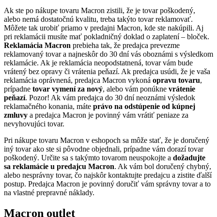
Ak ste po nákupe tovaru Macron zistili, že je tovar poškodený,
alebo nemá dostatočnú kvalitu, treba takýto tovar reklamovať.
Môžete tak urobiť priamo v predajni Macron, kde ste nakúpili. Aj
pri reklamácii musíte mať pokladničný doklad o zaplatení – bloček.
Reklamácia Macron
prebieha tak, že predajca prevezme
reklamovaný tovar a najneskôr do 30 dní vás oboznámi s výsledkom
reklamácie. Ak je reklamácia neopodstatnená, tovar vám bude
vrátený bez opravy či vrátenia peňazí. Ak predajca usúdi, že je vaša
reklamácia oprávnená, predajca Macron vykoná
opravu tovaru
,
prípadne
tovar vymení za nový
, alebo vám ponúkne
vrátenie
peňazí
. Pozor! Ak vám predajca do 30 dní neoznámi výsledok
reklamačného konania, máte
právo na odstúpenie od kúpnej
zmluvy
a predajca Macron je povinný vám vrátiť peniaze za
nevyhovujúci tovar.
Pri nákupe tovaru Macron v eshopoch sa môže stať, že je doručený
iný tovar ako ste si pôvodne objednali, prípadne vám dorazí tovar
poškodený. Určite sa s takýmto tovarom neuspokojte a
dožadujte
sa reklamácie u predajcu Macron
. Ak vám bol doručený chybný,
alebo nesprávny tovar, čo najskôr kontaktujte predajcu a zistite ďalší
postup. Predajca Macron je povinný doručiť vám správny tovar a to
na vlastné prepravné náklady.
Macron outlet