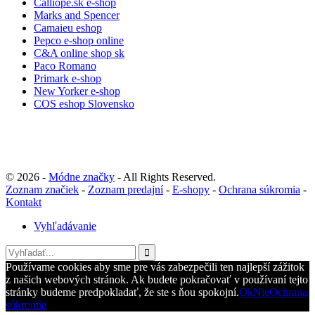
Calliope.sk e-shop
Marks and Spencer
Camaieu eshop
Pepco e-shop online
C&A online shop sk
Paco Romano
Primark e-shop
New Yorker e-shop
COS eshop Slovensko
© 2026 -
Módne značky
- All Rights Reserved.
Zoznam značiek
-
Zoznam predajní
-
E-shopy
-
Ochrana súkromia
-
Kontakt
Vyhľadávanie
Používame cookies aby sme pre vás zabezpečili ten najlepší zážitok
z našich webových stránok. Ak budete pokračovať v používaní tejto
stránky budeme predpokladať, že ste s ňou spokojní.
Ok
Nie
Ochrana
súkromia