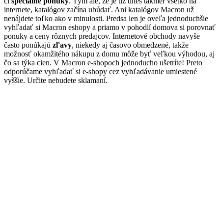
či
špeciálne ponuky
. Tým ale, že je už dnes takmer všetko na
internete, katalógov začína ubúdať. Ani katalógov Macron už
nenájdete toľko ako v minulosti. Predsa len je oveľa jednoduchšie
vyhľadať si Macron eshopy a priamo v pohodlí domova si porovnať
ponuky a ceny rôznych predajcov. Internetové obchody navyše
často ponúkajú
zľavy
, niekedy aj časovo obmedzené, takže
možnosť okamžitého nákupu z domu môže byť veľkou výhodou, aj
čo sa týka cien. V Macron e-shopoch jednoducho ušetríte! Preto
odporúčame vyhľadať si e-shopy cez vyhľadávanie umiestené
vyššie. Určite nebudete sklamaní.