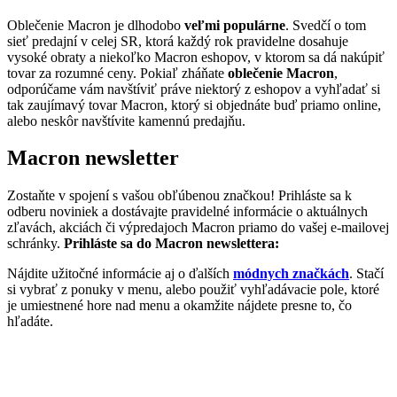
Oblečenie Macron je dlhodobo
veľmi populárne
. Svedčí o tom
sieť predajní v celej SR, ktorá každý rok pravidelne dosahuje
vysoké obraty a niekoľko Macron eshopov, v ktorom sa dá nakúpiť
tovar za rozumné ceny. Pokiaľ zháňate
oblečenie Macron
,
odporúčame vám navštíviť práve niektorý z eshopov a vyhľadať si
tak zaujímavý tovar Macron, ktorý si objednáte buď priamo online,
alebo neskôr navštívite kamennú predajňu.
Macron newsletter
Zostaňte v spojení s vašou obľúbenou značkou! Prihláste sa k
odberu noviniek a dostávajte pravidelné informácie o aktuálnych
zľavách, akciách či výpredajoch Macron priamo do vašej e-mailovej
schránky.
Prihláste sa do Macron newslettera:
Nájdite užitočné informácie aj o ďalších
módnych značkách
. Stačí
si vybrať z ponuky v menu, alebo použiť vyhľadávacie pole, ktoré
je umiestnené hore nad menu a okamžite nájdete presne to, čo
hľadáte.