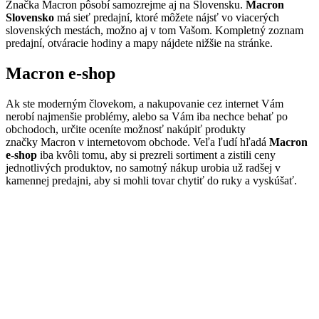
Značka Macron pôsobí samozrejme aj na Slovensku.
Macron
Slovensko
má sieť predajní, ktoré môžete nájsť vo viacerých
slovenských mestách, možno aj v tom Vašom. Kompletný zoznam
predajní, otváracie hodiny a mapy nájdete nižšie na stránke.
Macron e-shop
Ak ste moderným človekom, a nakupovanie cez internet Vám
nerobí najmenšie problémy, alebo sa Vám iba nechce behať po
obchodoch, určite oceníte možnosť nakúpiť produkty
značky Macron v internetovom obchode. Veľa ľudí hľadá
Macron
e-shop
iba kvôli tomu, aby si prezreli sortiment a zistili ceny
jednotlivých produktov, no samotný nákup urobia už radšej v
kamennej predajni, aby si mohli tovar chytiť do ruky a vyskúšať.