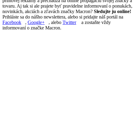
printovej reklamy a prechádza na online propagáciu svojej značky a
tovaru. Aj tak si ale prajete byť pravidelne informovaní o ponukách,
novinkách, akciách a zľavách značky Macron?
Sledujte ju online!
Prihláste sa do nášho newslettera, alebo si pridajte náš portál na
Facebook
,
Google+
, alebo
Twitter
a zostaňte vždy
informovaní o značke Macron.