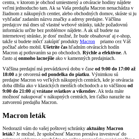
centra, v ktorom je obchod umiestnený a otváracie hodiny nájdete
veľmi jednoducho tam. Ak sa Vaša predajňa Macron nenachádza v
žiadnom z nákupných centier, alebo obchodných domov, skúste si ju
vyhľadať zadaním názvu značky a adresy predajne. Väčšina
predajcov má dnes už vlastné webové stránky, takže požadovnú
informáciu určite bez problémov nájdete. A ak už budete na
internetovej stránke, je dosť možné, že bude obsahovať aj e-shop,
takže si budete môcť zakúpiť produkty
Macron
priamo cez Váš
počítač alebo mobil.
Ušetríte čas
hľadním otváracích hodín
Macron aj potluvaním sa po obchodoch.
Rýchle a efektívne
. A
často aj
onmoho lacnejšie
ako v kamenných predajniach.
Väčšina predajní má prevádzkovú dobu v čase
od 9:00 do 17:00 až
18:00
a je otvorená
od pondelka do piatku
. Výnimkou sú
predajne Macron vo veľkých nákupných centrách, kde je otváracia
doba dlhšia ako v klasických menších obchodoch a to väčšinou
od
9:00 do 21:00
aj
vrátane sviatkov a víkendov
. Ak teda máte
možnosť nakupovať v nákupných centrách, len ťažko narazíte na
zatvorenú predajňu Macron.
Macron leták
Nedorazil vám do vašej poštovej schránky
aktuálny Macron
leták
? Je možné, že spoločnosť Macron prestáva investovať do