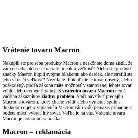
Vrátenie tovaru Macron
Nakúpili ste pre seba produkty Macron a neskôr ste doma zistili, že
vám nesedia alebo ste netrafili ideálnu veľkosť? Alebo ste produkt
značky Macron kúpili svojmu blízkemu ako darček, ale netrafili ste
jeho vkus či veľkosť? Nezúfajte! Pokiaľ nie je tovar nosený, alebo
poškodený, podľa zákona máte možnosť v stanovenej lehote tovar
vrátiť alebo vymeniť za iný.
S vrátením tovaru Macron
nemá
väčšina zákazníkov
žiadny problém
. Stačí navštíviť predajňu
Macron s tovarom, ktorý chcete vrátiť alebo vymeniť spolu s
dokladom o jeho zaplatení a Macron vám vráti peniaze, prípadne si
budete môcť vybrať iný tovar. Voľba je na vás. Vrátenie tovaru
Macron je jednoducho hračka!
Macron – reklamácia