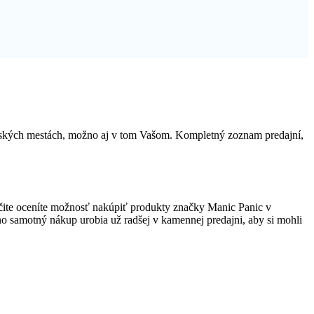
enských mestách, možno aj v tom Vašom. Kompletný zoznam predajní,
čite oceníte možnosť nakúpiť produkty značky Manic Panic v
, no samotný nákup urobia už radšej v kamennej predajni, aby si mohli