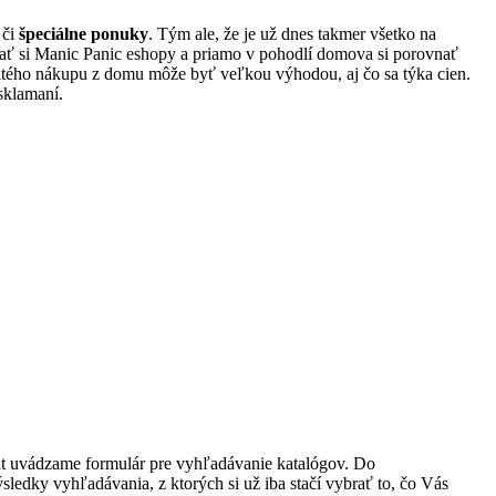
či
špeciálne ponuky
. Tým ale, že je už dnes takmer všetko na
adať si Manic Panic eshopy a priamo v pohodlí domova si porovnať
tého nákupu z domu môže byť veľkou výhodou, aj čo sa týka cien.
sklamaní.
rát uvádzame formulár pre vyhľadávanie katalógov. Do
ledky vyhľadávania, z ktorých si už iba stačí vybrať to, čo Vás