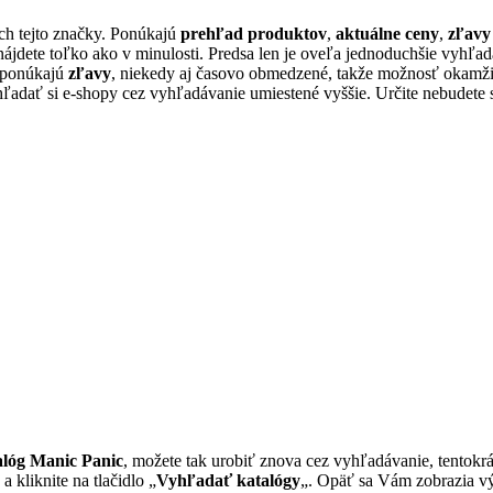
h tejto značky. Ponúkajú
prehľad produktov
,
aktuálne ceny
,
zľavy
nájdete toľko ako v minulosti. Predsa len je oveľa jednoduchšie vyhľ
o ponúkajú
zľavy
, niekedy aj časovo obmedzené, takže možnosť okamži
adať si e-shopy cez vyhľadávanie umiestené vyššie. Určite nebudete 
alóg Manic Panic
, možete tak urobiť znova cez vyhľadávanie, tentok
 a kliknite na tlačidlo „
Vyhľadať katalógy
„. Opäť sa Vám zobrazia výs