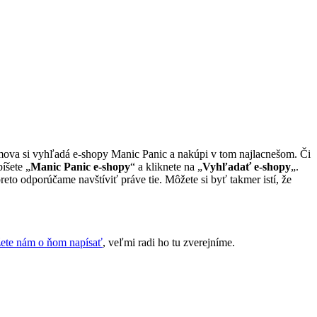
domova si vyhľadá e-shopy Manic Panic a nakúpi v tom najlacnešom. Či
íšete „
Manic Panic e-shopy
“ a kliknete na „
Vyhľadať e-shopy
„.
eto odporúčame navštíviť práve tie. Môžete si byť takmer istí, že
ete nám o ňom napísať
, veľmi radi ho tu zverejníme.