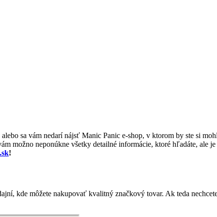
, alebo sa vám nedarí nájsť Manic Panic e-shop, v ktorom by ste si mohl
ám možno neponúkne všetky detailné informácie, ktoré hľadáte, ale je 
.sk
!
ajní, kde môžete nakupovať kvalitný značkový tovar. Ak teda nechcet