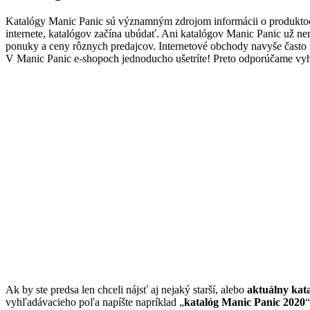
Katalógy Manic Panic sú významným zdrojom informácii o produktoc
internete, katalógov začína ubúdať. Ani katalógov Manic Panic už ne
ponuky a ceny rôznych predajcov. Internetové obchody navyše čast
V Manic Panic e-shopoch jednoducho ušetríte! Preto odporúčame vyhľ
Ak by ste predsa len chceli nájsť aj nejaký starší, alebo
aktuálny kat
vyhľadávacieho poľa napíšte napríklad „
katalóg Manic Panic 2020
“