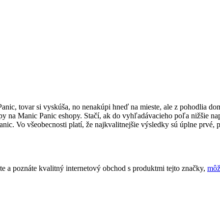
Panic, tovar si vyskúša, no nenakúpi hneď na mieste, ale z pohodlia 
ipy na Manic Panic eshopy. Stačí, ak do vyhľadávacieho poľa nižšie nap
 Vo všeobecnosti platí, že najkvalitnejšie výsledky sú úplne prvé, pr
e a poznáte kvalitný internetový obchod s produktmi tejto značky,
môž