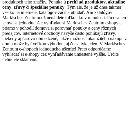
produktoch tejto značky. Ponúkajú
prehľad produktov
,
aktuálne
ceny
,
zľavy
či
špeciálne ponuky
. Tým ale, že je už dnes takmer
všetko na internete, katalógov začína ubúdať. Ani katalógov
Markisches Zentrum už nenájdete toľko ako v minulosti. Predsa len
je oveľa jednoduchšie vyhľadať si Markisches Zentrum eshopy a
priamo v pohodlí domova si porovnať ponuky a ceny rôznych
predajcov. Internetové obchody navyše často ponúkajú
zľavy
,
niekedy aj časovo obmedzené, takže možnosť okamžitého nákupu z
domu môže byť veľkou výhodou, aj čo sa týka cien. V Markisches
Zentrum e-shopoch jednoducho ušetríte! Preto odporúčame
vyhľadať si e-shopy cez vyhľadávanie umiestené vyššie. Určite
nebudete sklamaní.