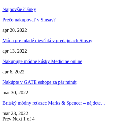
Najnovšie články
Prečo nakupovať v Sinsay?
apr 20, 2022
Móda pre mladé dievčatá v predajniach Sinsay
apr 13, 2022
Nakupujte módne kúsky Medicine online
apr 6, 2022
Nakúpte v GATE eshope za pár minút
mar 30, 2022
Britský módny reťazec Marks & Spencer – nájdete…
mar 23, 2022
Prev
Next
1 of 4