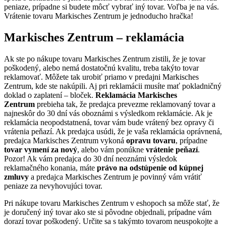
peniaze, prípadne si budete môcť vybrať iný tovar. Voľba je na vás.
Vrátenie tovaru Markisches Zentrum je jednoducho hračka!
Markisches Zentrum – reklamácia
Ak ste po nákupe tovaru Markisches Zentrum zistili, že je tovar
poškodený, alebo nemá dostatočnú kvalitu, treba takýto tovar
reklamovať. Môžete tak urobiť priamo v predajni Markisches
Zentrum, kde ste nakúpili. Aj pri reklamácii musíte mať pokladničný
doklad o zaplatení – bloček.
Reklamácia Markisches
Zentrum
prebieha tak, že predajca prevezme reklamovaný tovar a
najneskôr do 30 dní vás oboznámi s výsledkom reklamácie. Ak je
reklamácia neopodstatnená, tovar vám bude vrátený bez opravy či
vrátenia peňazí. Ak predajca usúdi, že je vaša reklamácia oprávnená,
predajca Markisches Zentrum vykoná
opravu tovaru
, prípadne
tovar vymení za nový
, alebo vám ponúkne
vrátenie peňazí
.
Pozor! Ak vám predajca do 30 dní neoznámi výsledok
reklamačného konania, máte
právo na odstúpenie od kúpnej
zmluvy
a predajca Markisches Zentrum je povinný vám vrátiť
peniaze za nevyhovujúci tovar.
Pri nákupe tovaru Markisches Zentrum v eshopoch sa môže stať, že
je doručený iný tovar ako ste si pôvodne objednali, prípadne vám
dorazí tovar poškodený. Určite sa s takýmto tovarom neuspokojte a