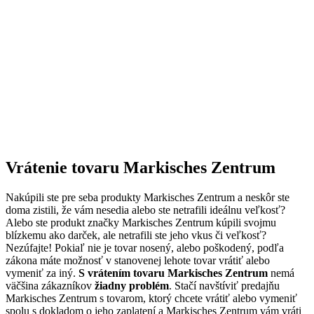
Vrátenie tovaru Markisches Zentrum
Nakúpili ste pre seba produkty Markisches Zentrum a neskôr ste
doma zistili, že vám nesedia alebo ste netrafili ideálnu veľkosť?
Alebo ste produkt značky Markisches Zentrum kúpili svojmu
blízkemu ako darček, ale netrafili ste jeho vkus či veľkosť?
Nezúfajte! Pokiaľ nie je tovar nosený, alebo poškodený, podľa
zákona máte možnosť v stanovenej lehote tovar vrátiť alebo
vymeniť za iný.
S vrátením tovaru Markisches Zentrum
nemá
väčšina zákazníkov
žiadny problém
. Stačí navštíviť predajňu
Markisches Zentrum s tovarom, ktorý chcete vrátiť alebo vymeniť
spolu s dokladom o jeho zaplatení a Markisches Zentrum vám vráti