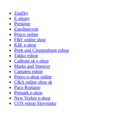
Značky
E-shopy
Predajne
Zaujímavosti
Pepco online
F&F online shop
KIK e-shop
Peek and Cloppenburg eshop
Takko eshop
Calliope.sk e-shop
Marks and Spencer
Camaieu eshop
Pepco e-shop online
C&A online shop sk
Paco Romano
Primark e-shop
New Yorker e-shop
COS eshop Slovensko