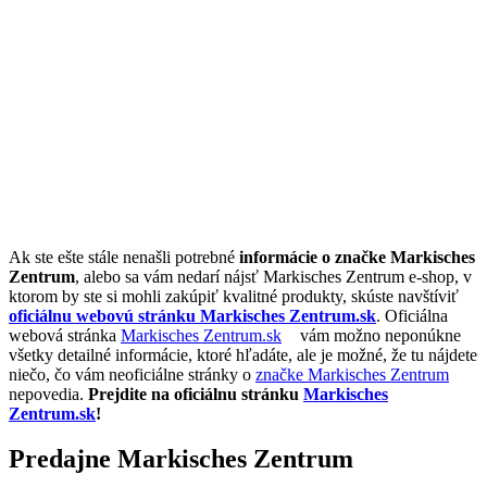
Ak ste ešte stále nenašli potrebné
informácie o značke Markisches
Zentrum
, alebo sa vám nedarí nájsť Markisches Zentrum e-shop, v
ktorom by ste si mohli zakúpiť kvalitné produkty, skúste navštíviť
oficiálnu webovú stránku Markisches Zentrum.sk
. Oficiálna
webová stránka
Markisches Zentrum.sk
vám možno neponúkne
všetky detailné informácie, ktoré hľadáte, ale je možné, že tu nájdete
niečo, čo vám neoficiálne stránky o
značke Markisches Zentrum
nepovedia.
Prejdite na oficiálnu stránku
Markisches
Zentrum.sk
!
Predajne Markisches Zentrum