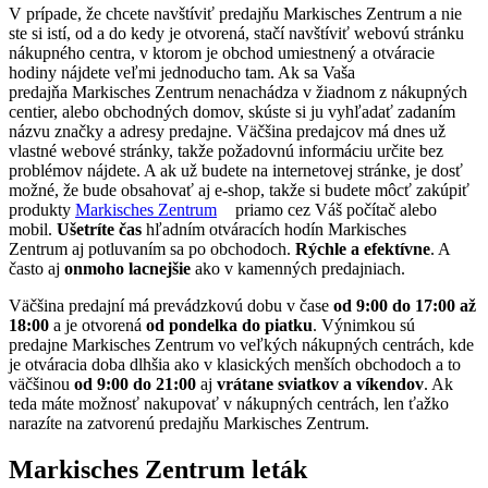
V prípade, že chcete navštíviť predajňu Markisches Zentrum a nie
ste si istí, od a do kedy je otvorená, stačí navštíviť webovú stránku
nákupného centra, v ktorom je obchod umiestnený a otváracie
hodiny nájdete veľmi jednoducho tam. Ak sa Vaša
predajňa Markisches Zentrum nenachádza v žiadnom z nákupných
centier, alebo obchodných domov, skúste si ju vyhľadať zadaním
názvu značky a adresy predajne. Väčšina predajcov má dnes už
vlastné webové stránky, takže požadovnú informáciu určite bez
problémov nájdete. A ak už budete na internetovej stránke, je dosť
možné, že bude obsahovať aj e-shop, takže si budete môcť zakúpiť
produkty
Markisches Zentrum
priamo cez Váš počítač alebo
mobil.
Ušetríte čas
hľadním otváracích hodín Markisches
Zentrum aj potluvaním sa po obchodoch.
Rýchle a efektívne
. A
často aj
onmoho lacnejšie
ako v kamenných predajniach.
Väčšina predajní má prevádzkovú dobu v čase
od 9:00 do 17:00 až
18:00
a je otvorená
od pondelka do piatku
. Výnimkou sú
predajne Markisches Zentrum vo veľkých nákupných centrách, kde
je otváracia doba dlhšia ako v klasických menších obchodoch a to
väčšinou
od 9:00 do 21:00
aj
vrátane sviatkov a víkendov
. Ak
teda máte možnosť nakupovať v nákupných centrách, len ťažko
narazíte na zatvorenú predajňu Markisches Zentrum.
Markisches Zentrum leták