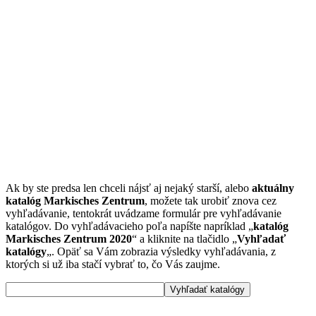
Ak by ste predsa len chceli nájsť aj nejaký starší, alebo
aktuálny
katalóg Markisches Zentrum
, možete tak urobiť znova cez
vyhľadávanie, tentokrát uvádzame formulár pre vyhľadávanie
katalógov. Do vyhľadávacieho poľa napíšte napríklad „
katalóg
Markisches Zentrum 2020
“ a kliknite na tlačidlo „
Vyhľadať
katalógy
„. Opäť sa Vám zobrazia výsledky vyhľadávania, z
ktorých si už iba stačí vybrať to, čo Vás zaujme.