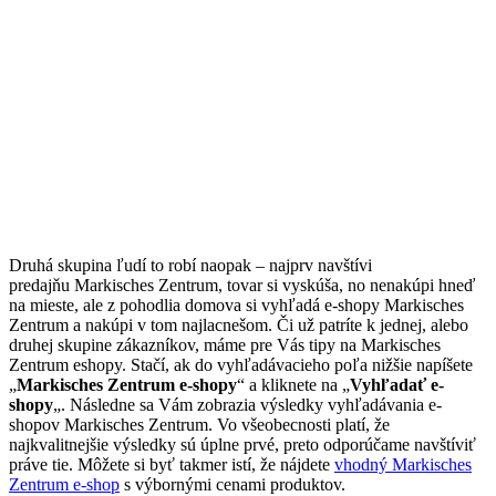
Druhá skupina ľudí to robí naopak – najprv navštívi
predajňu Markisches Zentrum, tovar si vyskúša, no nenakúpi hneď
na mieste, ale z pohodlia domova si vyhľadá e-shopy Markisches
Zentrum a nakúpi v tom najlacnešom. Či už patríte k jednej, alebo
druhej skupine zákazníkov, máme pre Vás tipy na Markisches
Zentrum eshopy. Stačí, ak do vyhľadávacieho poľa nižšie napíšete
„
Markisches Zentrum e-shopy
“ a kliknete na „
Vyhľadať e-
shopy
„. Následne sa Vám zobrazia výsledky vyhľadávania e-
shopov Markisches Zentrum. Vo všeobecnosti platí, že
najkvalitnejšie výsledky sú úplne prvé, preto odporúčame navštíviť
práve tie. Môžete si byť takmer istí, že nájdete
vhodný Markisches
Zentrum e-shop
s výbornými cenami produktov.