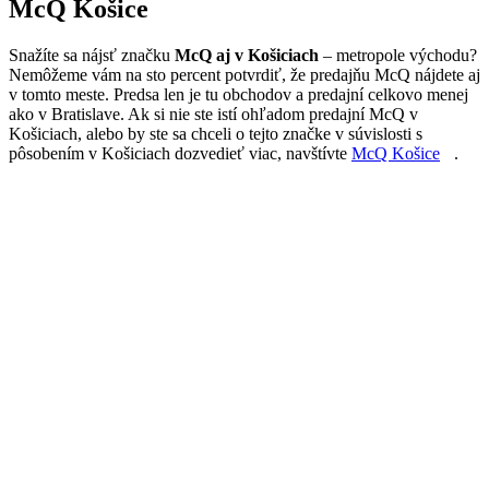
McQ Košice
Snažíte sa nájsť značku
McQ aj v Košiciach
– metropole východu?
Nemôžeme vám na sto percent potvrdiť, že predajňu McQ nájdete aj
v tomto meste. Predsa len je tu obchodov a predajní celkovo menej
ako v Bratislave. Ak si nie ste istí ohľadom predajní McQ v
Košiciach, alebo by ste sa chceli o tejto značke v súvislosti s
pôsobením v Košiciach dozvedieť viac, navštívte
McQ Košice
.