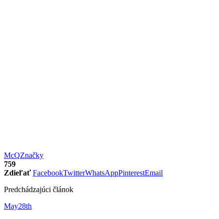
McQ
Značky
759
Zdieľať
Facebook
Twitter
WhatsApp
Pinterest
Email
Predchádzajúci článok
May28th