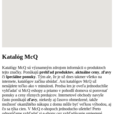
Katalóg McQ
Katalógy McQ sú významným zdrojom informácii o produktoch
tejto značky. Ponúkajú
prehľad produktov
,
aktuálne ceny
,
zľavy
či
špeciálne ponuky
. Tým ale, že je už dnes takmer všetko na
internete, katalógov začína ubúdať. Ani katalógov McQ už
nenájdete toľko ako v minulosti. Predsa len je oveľa jednoduchšie
vyhľadať si McQ eshopy a priamo v pohodlí domova si porovnať
ponuky a ceny rôznych predajcov. Internetové obchody navyše
často ponúkajú
zľavy
, niekedy aj časovo obmedzené, takže
možnosť okamžitého nákupu z domu môže byť veľkou výhodou, aj
čo sa týka cien. V McQ e-shopoch jednoducho ušetríte! Preto
odporúčame vyhľadať si e-shopy cez vyhľadávanie umiestené