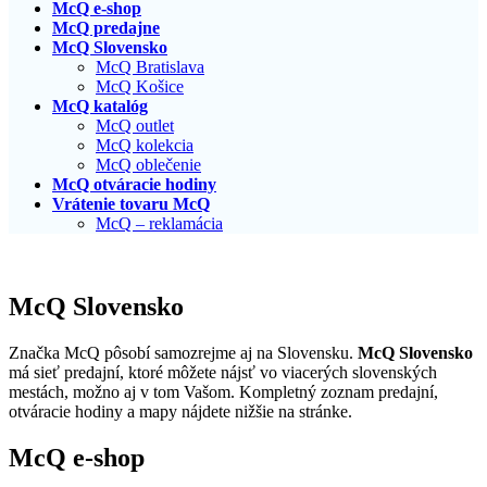
McQ e-shop
McQ predajne
McQ Slovensko
McQ Bratislava
McQ Košice
McQ katalóg
McQ outlet
McQ kolekcia
McQ oblečenie
McQ otváracie hodiny
Vrátenie tovaru McQ
McQ – reklamácia
McQ Slovensko
Značka McQ pôsobí samozrejme aj na Slovensku.
McQ Slovensko
má sieť predajní, ktoré môžete nájsť vo viacerých slovenských
mestách, možno aj v tom Vašom. Kompletný zoznam predajní,
otváracie hodiny a mapy nájdete nižšie na stránke.
McQ e-shop