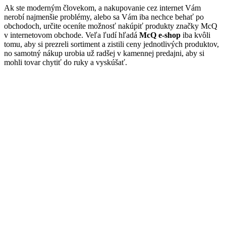
Ak ste moderným človekom, a nakupovanie cez internet Vám
nerobí najmenšie problémy, alebo sa Vám iba nechce behať po
obchodoch, určite oceníte možnosť nakúpiť produkty značky McQ
v internetovom obchode. Veľa ľudí hľadá
McQ e-shop
iba kvôli
tomu, aby si prezreli sortiment a zistili ceny jednotlivých produktov,
no samotný nákup urobia už radšej v kamennej predajni, aby si
mohli tovar chytiť do ruky a vyskúšať.