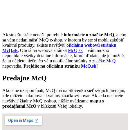
Ak ste ešte stále nenašli potrebné
informácie o značke McQ
, alebo
sa vám nedarí nájsť McQ e-shop, v ktorom by ste si mohli zakúpiť
kvalitné produkty, skúste navštíviť
oficiálnu webovú stránku
McQ.sk
. Oficiálna webová stránka
McQ.sk
vám možno
neponúkne všetky detailné informácie, ktoré hľadáte, ale je možné,
že tu nájdete niečo, čo vám neoficiálne stránky o
značke McQ
nepovedia.
Prejdite na oficiálnu stránku
McQ.sk
!
Predajne McQ
Ako sme už spomínali, McQ má na Slovenku sieť svojich predajní,
kde môžete nakupovať kvalitný značkový tovar. Ak teda nechcete
navštíviť žiadny McQ e-shop, nižšie uvádzame
mapu s
predajňami McQ
v blízkosti Vašej lokality.