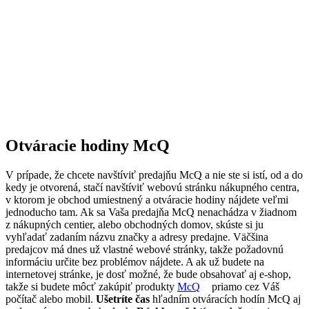
Otváracie hodiny McQ
V prípade, že chcete navštíviť predajňu McQ a nie ste si istí, od a do
kedy je otvorená, stačí navštíviť webovú stránku nákupného centra,
v ktorom je obchod umiestnený a otváracie hodiny nájdete veľmi
jednoducho tam. Ak sa Vaša predajňa McQ nenachádza v žiadnom
z nákupných centier, alebo obchodných domov, skúste si ju
vyhľadať zadaním názvu značky a adresy predajne. Väčšina
predajcov má dnes už vlastné webové stránky, takže požadovnú
informáciu určite bez problémov nájdete. A ak už budete na
internetovej stránke, je dosť možné, že bude obsahovať aj e-shop,
takže si budete môcť zakúpiť produkty
McQ
priamo cez Váš
počítač alebo mobil.
Ušetríte čas
hľadním otváracích hodín McQ aj