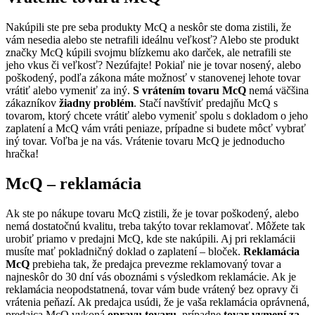
Nakúpili ste pre seba produkty McQ a neskôr ste doma zistili, že
vám nesedia alebo ste netrafili ideálnu veľkosť? Alebo ste produkt
značky McQ kúpili svojmu blízkemu ako darček, ale netrafili ste
jeho vkus či veľkosť? Nezúfajte! Pokiaľ nie je tovar nosený, alebo
poškodený, podľa zákona máte možnosť v stanovenej lehote tovar
vrátiť alebo vymeniť za iný.
S vrátením tovaru McQ
nemá väčšina
zákazníkov
žiadny problém
. Stačí navštíviť predajňu McQ s
tovarom, ktorý chcete vrátiť alebo vymeniť spolu s dokladom o jeho
zaplatení a McQ vám vráti peniaze, prípadne si budete môcť vybrať
iný tovar. Voľba je na vás. Vrátenie tovaru McQ je jednoducho
hračka!
McQ – reklamácia
Ak ste po nákupe tovaru McQ zistili, že je tovar poškodený, alebo
nemá dostatočnú kvalitu, treba takýto tovar reklamovať. Môžete tak
urobiť priamo v predajni McQ, kde ste nakúpili. Aj pri reklamácii
musíte mať pokladničný doklad o zaplatení – bloček.
Reklamácia
McQ
prebieha tak, že predajca prevezme reklamovaný tovar a
najneskôr do 30 dní vás oboznámi s výsledkom reklamácie. Ak je
reklamácia neopodstatnená, tovar vám bude vrátený bez opravy či
vrátenia peňazí. Ak predajca usúdi, že je vaša reklamácia oprávnená,
predajca McQ vykoná
opravu tovaru
, prípadne
tovar vymení za