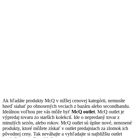
Ak hľadáte produkty McQ v nižšej cenovej kategórii, nemusíte
hneď siahať po obnosených veciach z bazáru alebo secondhandu.
Ideálnou voľbou pre vás môže byť
McQ outlet
. McQ outlet je
výpredaj tovaru zo starších kolekcií. Ide o nepredaný tovar z
minulých sezón, alebo rokov. McQ outlet sú úplne nové, nenosené
produkty, ktoré môžete získať v outlet predajniach za zlomok ich
pôvodnej ceny. Tak neváhajte a vyhľadajte si najbližšiu outlet