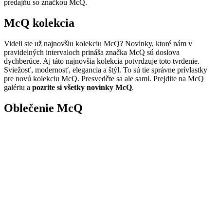
predajňu so značkou McQ.
McQ kolekcia
Videli ste už najnovšiu kolekciu McQ? Novinky, ktoré nám v
pravidelných intervaloch prináša značka McQ sú doslova
dychberúce. Aj táto najnovšia kolekcia potvrdzuje toto tvrdenie.
Sviežosť, modernosť, elegancia a štýl. To sú tie správne prívlastky
pre novú kolekciu McQ. Presvedčte sa ale sami. Prejdite na McQ
galériu a
pozrite si všetky novinky McQ
.
Oblečenie McQ