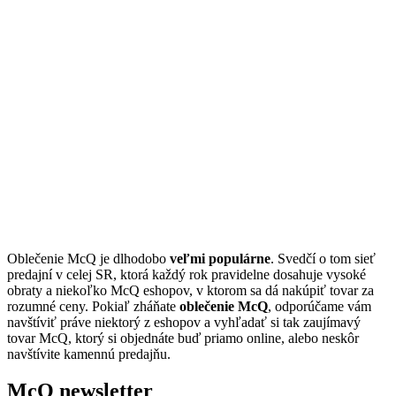
Oblečenie McQ je dlhodobo
veľmi populárne
. Svedčí o tom sieť
predajní v celej SR, ktorá každý rok pravidelne dosahuje vysoké
obraty a niekoľko McQ eshopov, v ktorom sa dá nakúpiť tovar za
rozumné ceny. Pokiaľ zháňate
oblečenie McQ
, odporúčame vám
navštíviť práve niektorý z eshopov a vyhľadať si tak zaujímavý
tovar McQ, ktorý si objednáte buď priamo online, alebo neskôr
navštívite kamennú predajňu.
McQ newsletter