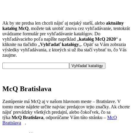
Ak by ste predsa len chceli nájsť aj nejaký starší, alebo
aktuálny
katalóg McQ
, možete tak urobiť znova cez vyhľadávanie, tentokrát
uvádzame formulár pre vyhľadávanie katalógov. Do
vyhľadávacieho poľa napíšte napríklad „
katalóg McQ 2020
“ a
kliknite na tlačidlo „
Vyhľadať katalógy
„. Opäť sa Vám zobrazia
výsledky vyhľadávania, z ktorých si už iba stačí vybrať to, čo Vás
zaujme.
McQ Bratislava
Zastúpenie má McQ aj v našom hlavnom meste – Bratislave. V
tomto meste nájdete určite najviac predajcov tejto značky. Ak chcete
nájsť prevádzky všetkých predajní, alebo čokoľvek, čo sa
týka
McQ Bratislava
, odporúčame Vám túto stránku –
McQ
Bratislava
.