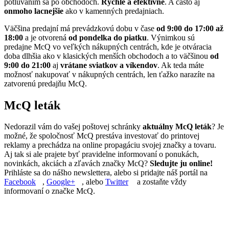
potluvaním sa po obchodoch.
Rýchle a efektívne
. A často aj
onmoho lacnejšie
ako v kamenných predajniach.
Väčšina predajní má prevádzkovú dobu v čase
od 9:00 do 17:00 až
18:00
a je otvorená
od pondelka do piatku
. Výnimkou sú
predajne McQ vo veľkých nákupných centrách, kde je otváracia
doba dlhšia ako v klasických menších obchodoch a to väčšinou
od
9:00 do 21:00
aj
vrátane sviatkov a víkendov
. Ak teda máte
možnosť nakupovať v nákupných centrách, len ťažko narazíte na
zatvorenú predajňu McQ.
McQ leták
Nedorazil vám do vašej poštovej schránky
aktuálny McQ leták
? Je
možné, že spoločnosť McQ prestáva investovať do printovej
reklamy a prechádza na online propagáciu svojej značky a tovaru.
Aj tak si ale prajete byť pravidelne informovaní o ponukách,
novinkách, akciách a zľavách značky McQ?
Sledujte ju online!
Prihláste sa do nášho newslettera, alebo si pridajte náš portál na
Facebook
,
Google+
, alebo
Twitter
a zostaňte vždy
informovaní o značke McQ.