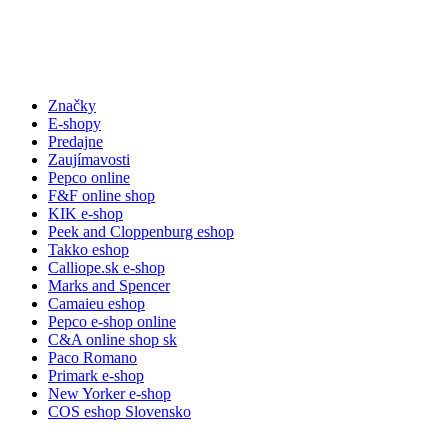
Značky
E-shopy
Predajne
Zaujímavosti
Pepco online
F&F online shop
KIK e-shop
Peek and Cloppenburg eshop
Takko eshop
Calliope.sk e-shop
Marks and Spencer
Camaieu eshop
Pepco e-shop online
C&A online shop sk
Paco Romano
Primark e-shop
New Yorker e-shop
COS eshop Slovensko