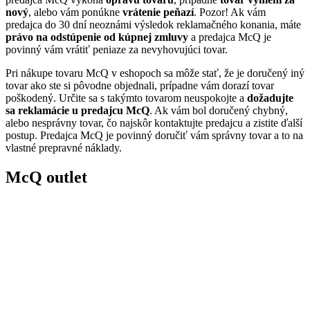
nový
, alebo vám ponúkne
vrátenie peňazí
. Pozor! Ak vám
predajca do 30 dní neoznámi výsledok reklamačného konania, máte
právo na odstúpenie od kúpnej zmluvy
a predajca McQ je
povinný vám vrátiť peniaze za nevyhovujúci tovar.
Pri nákupe tovaru McQ v eshopoch sa môže stať, že je doručený iný
tovar ako ste si pôvodne objednali, prípadne vám dorazí tovar
poškodený. Určite sa s takýmto tovarom neuspokojte a
dožadujte
sa reklamácie u predajcu McQ
. Ak vám bol doručený chybný,
alebo nesprávny tovar, čo najskôr kontaktujte predajcu a zistite ďalší
postup. Predajca McQ je povinný doručiť vám správny tovar a to na
vlastné prepravné náklady.
McQ outlet