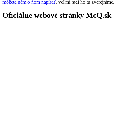
môžete nám o ňom napísať
, veľmi radi ho tu zverejníme.
Oficiálne webové stránky McQ.sk