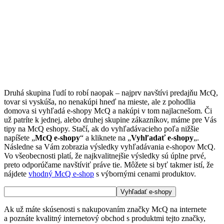
Druhá skupina ľudí to robí naopak – najprv navštívi predajňu McQ,
tovar si vyskúša, no nenakúpi hneď na mieste, ale z pohodlia
domova si vyhľadá e-shopy McQ a nakúpi v tom najlacnešom. Či
už patríte k jednej, alebo druhej skupine zákazníkov, máme pre Vás
tipy na McQ eshopy. Stačí, ak do vyhľadávacieho poľa nižšie
napíšete „
McQ e-shopy
“ a kliknete na „
Vyhľadať e-shopy
„.
Následne sa Vám zobrazia výsledky vyhľadávania e-shopov McQ.
Vo všeobecnosti platí, že najkvalitnejšie výsledky sú úplne prvé,
preto odporúčame navštíviť práve tie. Môžete si byť takmer istí, že
nájdete
vhodný McQ e-shop
s výbornými cenami produktov.
Ak už máte skúsenosti s nakupovaním značky McQ na internete
a poznáte kvalitný internetový obchod s produktmi tejto značky,