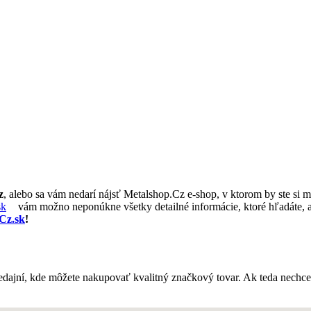
z
, alebo sa vám nedarí nájsť Metalshop.Cz e-shop, v ktorom by ste si m
sk
vám možno neponúkne všetky detailné informácie, ktoré hľadáte, al
Cz.sk
!
dajní, kde môžete nakupovať kvalitný značkový tovar. Ak teda nechce