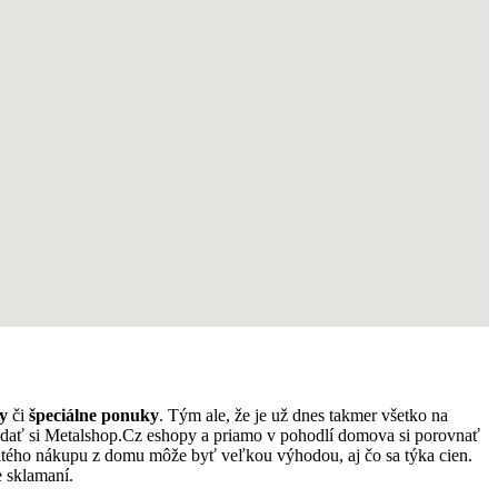
y
či
špeciálne ponuky
. Tým ale, že je už dnes takmer všetko na
ľadať si Metalshop.Cz eshopy a priamo v pohodlí domova si porovnať
tého nákupu z domu môže byť veľkou výhodou, aj čo sa týka cien.
 sklamaní.