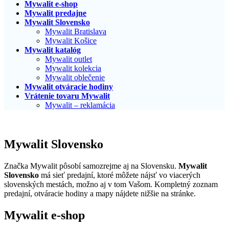
Mywalit e-shop
Mywalit predajne
Mywalit Slovensko
Mywalit Bratislava
Mywalit Košice
Mywalit katalóg
Mywalit outlet
Mywalit kolekcia
Mywalit oblečenie
Mywalit otváracie hodiny
Vrátenie tovaru Mywalit
Mywalit – reklamácia
Mywalit Slovensko
Značka Mywalit pôsobí samozrejme aj na Slovensku.
Mywalit
Slovensko
má sieť predajní, ktoré môžete nájsť vo viacerých
slovenských mestách, možno aj v tom Vašom. Kompletný zoznam
predajní, otváracie hodiny a mapy nájdete nižšie na stránke.
Mywalit e-shop