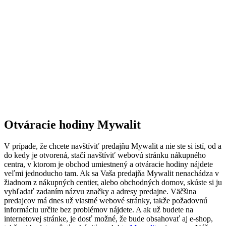
Otváracie hodiny Mywalit
V prípade, že chcete navštíviť predajňu Mywalit a nie ste si istí, od a
do kedy je otvorená, stačí navštíviť webovú stránku nákupného
centra, v ktorom je obchod umiestnený a otváracie hodiny nájdete
veľmi jednoducho tam. Ak sa Vaša predajňa Mywalit nenachádza v
žiadnom z nákupných centier, alebo obchodných domov, skúste si ju
vyhľadať zadaním názvu značky a adresy predajne. Väčšina
predajcov má dnes už vlastné webové stránky, takže požadovnú
informáciu určite bez problémov nájdete. A ak už budete na
internetovej stránke, je dosť možné, že bude obsahovať aj e-shop,