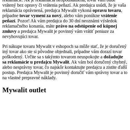
vrátený bez opravy či vrátenia peňazí. Ak predajca usúdi, že je vaša
reklamácia oprávnená, predajca Mywalit vykoná
opravu tovaru
,
prípadne
tovar vymení za nový
, alebo vám ponúkne
vrátenie
peňazí
. Pozor! Ak vám predajca do 30 dní neoznámi výsledok
reklamačného konania, máte
právo na odstúpenie od kúpnej
zmluvy
a predajca Mywalit je povinný vám vrátiť peniaze za
nevyhovujúci tovar.
Pri nákupe tovaru Mywalit v eshopoch sa môže stať, že je doručený
iný tovar ako ste si pôvodne objednali, prípadne vám dorazí tovar
poškodený. Určite sa s takýmto tovarom neuspokojte a
dožadujte
sa reklamácie u predajcu Mywalit
. Ak vám bol doručený chybný,
alebo nesprávny tovar, čo najskôr kontaktujte predajcu a zistite ďalší
postup. Predajca Mywalit je povinný doručiť vám správny tovar a to
na vlastné prepravné náklady.
Mywalit outlet