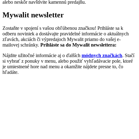
alebo neskôr navštívite kamennú predajňu.
Mywalit newsletter
Zostaňte v spojení s vašou obľúbenou značkou! Prihláste sa k
odberu noviniek a dostávajte pravidelné informácie o aktuálnych
zľavách, akciách či výpredajoch Mywalit priamo do vašej e-
mailovej schránky.
Prihláste sa do Mywalit newslettera:
Nájdite užitočné informácie aj o ďalších
módnych značkách
. Stačí
si vybrať z ponuky v menu, alebo použiť vyhľadávacie pole, ktoré
je umiestnené hore nad menu a okamžite nájdete presne to, čo
hľadáte.