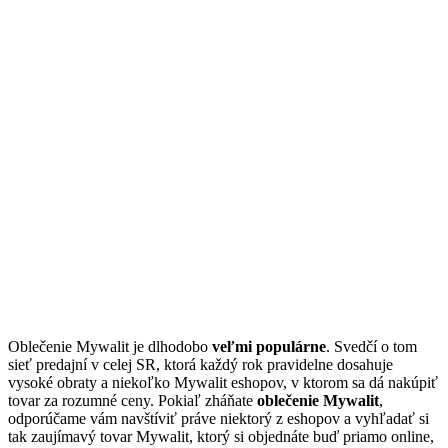
Oblečenie Mywalit je dlhodobo
veľmi populárne
. Svedčí o tom
sieť predajní v celej SR, ktorá každý rok pravidelne dosahuje
vysoké obraty a niekoľko Mywalit eshopov, v ktorom sa dá nakúpiť
tovar za rozumné ceny. Pokiaľ zháňate
oblečenie Mywalit
,
odporúčame vám navštíviť práve niektorý z eshopov a vyhľadať si
tak zaujímavý tovar Mywalit, ktorý si objednáte buď priamo online,