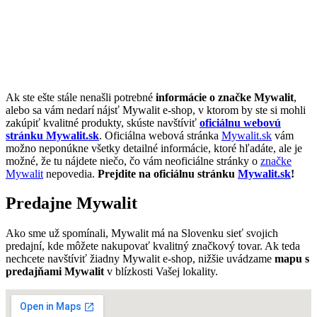
Ak ste ešte stále nenašli potrebné
informácie o značke Mywalit
,
alebo sa vám nedarí nájsť Mywalit e-shop, v ktorom by ste si mohli
zakúpiť kvalitné produkty, skúste navštíviť
oficiálnu webovú
stránku Mywalit.sk
. Oficiálna webová stránka
Mywalit.sk
vám
možno neponúkne všetky detailné informácie, ktoré hľadáte, ale je
možné, že tu nájdete niečo, čo vám neoficiálne stránky o
značke
Mywalit
nepovedia.
Prejdite na oficiálnu stránku
Mywalit.sk
!
Predajne Mywalit
Ako sme už spomínali, Mywalit má na Slovenku sieť svojich
predajní, kde môžete nakupovať kvalitný značkový tovar. Ak teda
nechcete navštíviť žiadny Mywalit e-shop, nižšie uvádzame
mapu s
predajňami Mywalit
v blízkosti Vašej lokality.