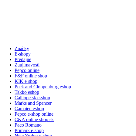
Značky
E-shopy
Predajne
Zaujímavosti
Pepco online
F&F online shop
KIK e-shop
Peek and Cloppenburg eshop
Takko eshop
Calliope.sk e-shop
Marks and Spencer
Camaieu eshop
Pepco e-shop online
C&A online shop sk
Paco Romano
Primark e-shop
New Yorker e-shop