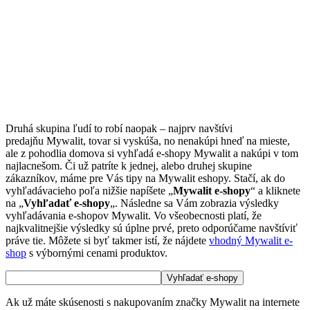
Druhá skupina ľudí to robí naopak – najprv navštívi
predajňu Mywalit, tovar si vyskúša, no nenakúpi hneď na mieste,
ale z pohodlia domova si vyhľadá e-shopy Mywalit a nakúpi v tom
najlacnešom. Či už patríte k jednej, alebo druhej skupine
zákazníkov, máme pre Vás tipy na Mywalit eshopy. Stačí, ak do
vyhľadávacieho poľa nižšie napíšete „
Mywalit e-shopy
“ a kliknete
na „
Vyhľadať e-shopy
„. Následne sa Vám zobrazia výsledky
vyhľadávania e-shopov Mywalit. Vo všeobecnosti platí, že
najkvalitnejšie výsledky sú úplne prvé, preto odporúčame navštíviť
práve tie. Môžete si byť takmer istí, že nájdete
vhodný Mywalit e-
shop
s výbornými cenami produktov.
Ak už máte skúsenosti s nakupovaním značky Mywalit na internete