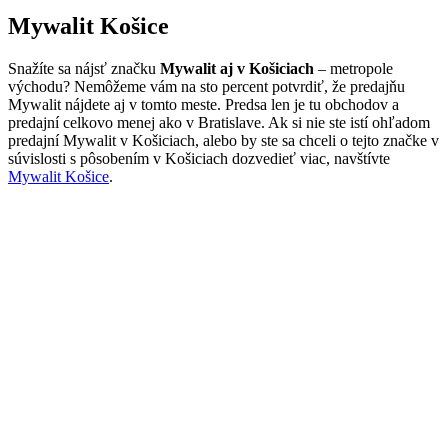
Mywalit Košice
Snažíte sa nájsť značku
Mywalit aj v Košiciach
– metropole
východu? Nemôžeme vám na sto percent potvrdiť, že predajňu
Mywalit nájdete aj v tomto meste. Predsa len je tu obchodov a
predajní celkovo menej ako v Bratislave. Ak si nie ste istí ohľadom
predajní Mywalit v Košiciach, alebo by ste sa chceli o tejto značke v
súvislosti s pôsobením v Košiciach dozvedieť viac, navštívte
Mywalit Košice
.