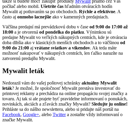
takže si budete môcť zakúpiť produkty
Mywalit
priamo cez Váš
počítač alebo mobil.
Ušetríte čas
hľadním otváracích hodín
Mywalit aj potluvaním sa po obchodoch.
Rýchle a efektívne
. A
často aj
onmoho lacnejšie
ako v kamenných predajniach.
Väčšina predajní má prevádzkovú dobu v čase
od 9:00 do 17:00 až
18:00
a je otvorená
od pondelka do piatku
. Výnimkou sú
predajne Mywalit vo veľkých nákupných centrách, kde je otváracia
doba dlhšia ako v klasických menších obchodoch a to väčšinou
od
9:00 do 21:00
aj
vrátane sviatkov a víkendov
. Ak teda máte
možnosť nakupovať v nákupných centrách, len ťažko narazíte na
zatvorenú predajňu Mywalit.
Mywalit leták
Nedorazil vám do vašej poštovej schránky
aktuálny Mywalit
leták
? Je možné, že spoločnosť Mywalit prestáva investovať do
printovej reklamy a prechádza na online propagáciu svojej značky a
tovaru. Aj tak si ale prajete byť pravidelne informovaní o ponukách,
novinkách, akciách a zľavách značky Mywalit?
Sledujte ju online!
Prihláste sa do nášho newslettera, alebo si pridajte náš portál na
Facebook
,
Google+
, alebo
Twitter
a zostaňte vždy informovaní o
značke Mywalit.