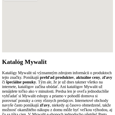
Katalóg Mywalit
Katalógy Mywalit sú významným zdrojom informácii o produktoch
tejto značky. Ponúkajú
prehľad produktov
,
aktuálne ceny
,
zľavy
či
špeciálne ponuky
. Tým ale, že je už dnes takmer všetko na
internete, katalógov začína ubúdať. Ani katalógov Mywalit už
nenájdete toľko ako v minulosti. Predsa len je oveľa jednoduchšie
vyhľadať si Mywalit eshopy a priamo v pohodlí domova si
porovnať ponuky a ceny rôznych predajcov. Internetové obchody
navyše často ponúkajú
zľavy
, niekedy aj časovo obmedzené, takže
možnosť okamžitého nákupu z domu môže byť veľkou výhodou, aj
čo sa týka cien. V Mywalit e-shopoch jednoducho ušetríte! Preto