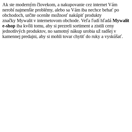
Ak ste moderným človekom, a nakupovanie cez internet Vám
nerobí najmenšie problémy, alebo sa Vám iba nechce behať po
obchodoch, určite oceníte možnosť nakúpiť produkty
značky Mywalit v internetovom obchode. Veľa ľudí hľadá
Mywalit
e-shop
iba kvôli tomu, aby si prezreli sortiment a zistili ceny
jednotlivých produktov, no samotný nákup urobia už radšej v
kamennej predajni, aby si mohli tovar chytiť do ruky a vyskúšať.