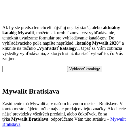
Ak by ste predsa len chceli nájsť aj nejaký starší, alebo
aktuálny
katalóg Mywalit
, možete tak urobiť znova cez vyhľadávanie,
tentokrát uvádzame formulár pre vyhľadávanie katalógov. Do
vyhľadávacieho poľa napíšte napríklad „
katalóg Mywalit 2020
“ a
kliknite na tlačidlo „
Vyhľadať katalógy
„. Opäť sa Vám zobrazia
výsledky vyhľadávania, z ktorých si už iba stačí vybrať to, čo Vás
zaujme.
Mywalit Bratislava
Zastúpenie má Mywalit aj v našom hlavnom meste – Bratislave. V
tomto meste nájdete určite najviac predajcov tejto značky. Ak chcete
nájsť prevádzky všetkých predajní, alebo čokoľvek, čo sa
týka
Mywalit Bratislava
, odporúčame Vám túto stránku –
Mywalit
Bratislava
.