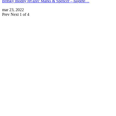
Britský módny reťazec Marks & Spencer – nájdete…
mar 23, 2022
Prev
Next
1 of 4