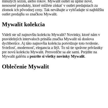
minulých sezón, alebo rokov. Mywalit outlet sú úplne nové,
nenosené produkty, ktoré môžete získať v outlet predajniach za
zlomok ich pôvodnej ceny. Tak neváhajte a vyhľadajte si najbližšiu
outlet predajňu so značkou Mywalit.
Mywalit kolekcia
Videli ste už najnovšiu kolekciu Mywalit? Novinky, ktoré nám v
pravidelných intervaloch prináša značka Mywalit sú doslova
dychberúce. Aj táto najnovšia kolekcia potvrdzuje toto tvrdenie.
Sviežosť, modernosť, elegancia a štýl. To sú tie správne prívlastky
pre novú kolekciu Mywalit. Presvedčte sa ale sami. Prejdite na
Mywalit galériu a
pozrite si všetky novinky Mywalit
.
Oblečenie Mywalit