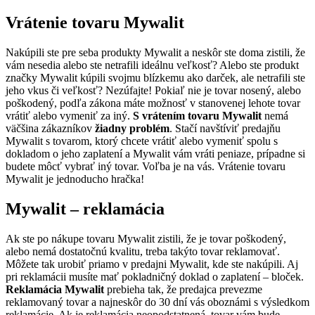
Vrátenie tovaru Mywalit
Nakúpili ste pre seba produkty Mywalit a neskôr ste doma zistili, že
vám nesedia alebo ste netrafili ideálnu veľkosť? Alebo ste produkt
značky Mywalit kúpili svojmu blízkemu ako darček, ale netrafili ste
jeho vkus či veľkosť? Nezúfajte! Pokiaľ nie je tovar nosený, alebo
poškodený, podľa zákona máte možnosť v stanovenej lehote tovar
vrátiť alebo vymeniť za iný.
S vrátením tovaru Mywalit
nemá
väčšina zákazníkov
žiadny problém
. Stačí navštíviť predajňu
Mywalit s tovarom, ktorý chcete vrátiť alebo vymeniť spolu s
dokladom o jeho zaplatení a Mywalit vám vráti peniaze, prípadne si
budete môcť vybrať iný tovar. Voľba je na vás. Vrátenie tovaru
Mywalit je jednoducho hračka!
Mywalit – reklamácia
Ak ste po nákupe tovaru Mywalit zistili, že je tovar poškodený,
alebo nemá dostatočnú kvalitu, treba takýto tovar reklamovať.
Môžete tak urobiť priamo v predajni Mywalit, kde ste nakúpili. Aj
pri reklamácii musíte mať pokladničný doklad o zaplatení – bloček.
Reklamácia Mywalit
prebieha tak, že predajca prevezme
reklamovaný tovar a najneskôr do 30 dní vás oboznámi s výsledkom
reklamácie. Ak je reklamácia neopodstatnená, tovar vám bude