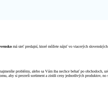
ovensko
má sieť predajní, ktoré môžete nájsť vo viacerých slovenský
ajmenšie problémy, alebo sa Vám iba nechce behať po obchodoch, urč
tomu, aby si prezreli sortiment a zistili ceny jednotlivých produktov, n