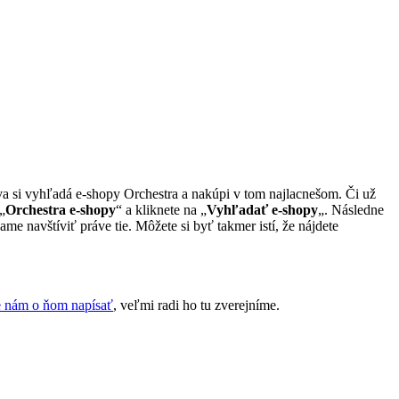
ova si vyhľadá e-shopy Orchestra a nakúpi v tom najlacnešom. Či už
„
Orchestra e-shopy
“ a kliknete na „
Vyhľadať e-shopy
„. Následne
e navštíviť práve tie. Môžete si byť takmer istí, že nájdete
 nám o ňom napísať
, veľmi radi ho tu zverejníme.