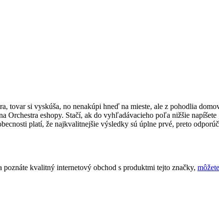
tra, tovar si vyskúša, no nenakúpi hneď na mieste, ale z pohodlia dom
 na Orchestra eshopy. Stačí, ak do vyhľadávacieho poľa nižšie napíšete 
osti platí, že najkvalitnejšie výsledky sú úplne prvé, preto odporúčam
 poznáte kvalitný internetový obchod s produktmi tejto značky,
môžete