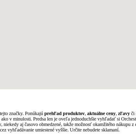
tejto značky. Ponúkajú
prehľad produktov
,
aktuálne ceny
,
zľavy
či
o ako v minulosti. Predsa len je oveľa jednoduchšie vyhľadať si Orche
y
, niekedy aj časovo obmedzené, takže možnosť okamžitého nákupu z 
cez vyhľadávanie umiestené vyššie. Určite nebudete sklamaní.