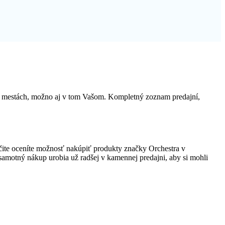
ch mestách, možno aj v tom Vašom. Kompletný zoznam predajní,
ite oceníte možnosť nakúpiť produkty značky Orchestra v
o samotný nákup urobia už radšej v kamennej predajni, aby si mohli