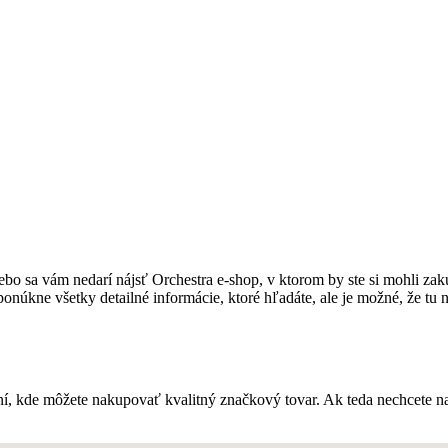
lebo sa vám nedarí nájsť Orchestra e-shop, v ktorom by ste si mohli zak
úkne všetky detailné informácie, ktoré hľadáte, ale je možné, že tu n
ní, kde môžete nakupovať kvalitný značkový tovar. Ak teda nechcete n