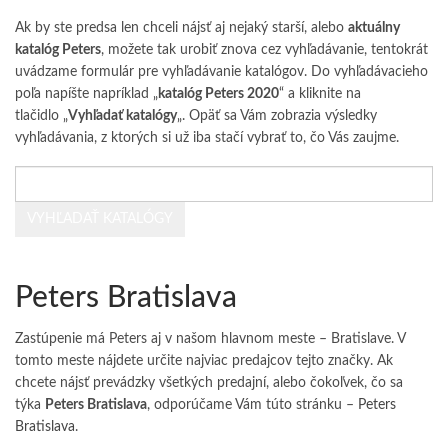
Ak by ste predsa len chceli nájsť aj nejaký starší, alebo
aktuálny
katalóg Peters
, možete tak urobiť znova cez vyhľadávanie, tentokrát
uvádzame formulár pre vyhľadávanie katalógov. Do vyhľadávacieho
poľa napíšte napríklad „
katalóg Peters 2020
“ a kliknite na
tlačidlo „
Vyhľadať katalógy
„. Opäť sa Vám zobrazia výsledky
vyhľadávania, z ktorých si už iba stačí vybrať to, čo Vás zaujme.
Peters Bratislava
Zastúpenie má Peters aj v našom hlavnom meste – Bratislave. V
tomto meste nájdete určite najviac predajcov tejto značky. Ak
chcete nájsť prevádzky všetkých predajní, alebo čokoľvek, čo sa
týka
Peters Bratislava
, odporúčame Vám túto stránku –
Peters
Bratislava
.