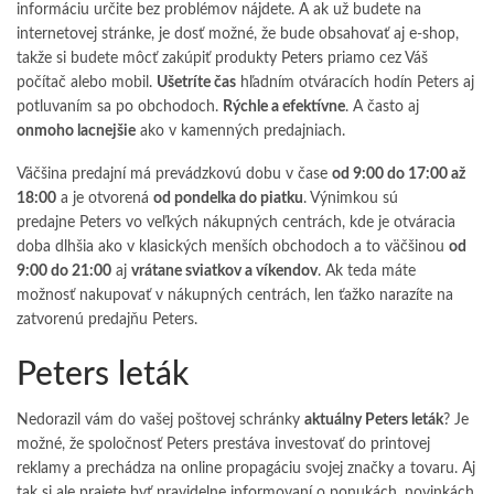
informáciu určite bez problémov nájdete. A ak už budete na
internetovej stránke, je dosť možné, že bude obsahovať aj e-shop,
takže si budete môcť zakúpiť produkty
Peters
priamo cez Váš
počítač alebo mobil.
Ušetríte čas
hľadním otváracích hodín Peters aj
potluvaním sa po obchodoch.
Rýchle a efektívne
. A často aj
onmoho lacnejšie
ako v kamenných predajniach.
Väčšina predajní má prevádzkovú dobu v čase
od 9:00 do 17:00 až
18:00
a je otvorená
od pondelka do piatku
. Výnimkou sú
predajne Peters vo veľkých nákupných centrách, kde je otváracia
doba dlhšia ako v klasických menších obchodoch a to väčšinou
od
9:00 do 21:00
aj
vrátane sviatkov a víkendov
. Ak teda máte
možnosť nakupovať v nákupných centrách, len ťažko narazíte na
zatvorenú predajňu Peters.
Peters leták
Nedorazil vám do vašej poštovej schránky
aktuálny Peters leták
? Je
možné, že spoločnosť Peters prestáva investovať do printovej
reklamy a prechádza na online propagáciu svojej značky a tovaru. Aj
tak si ale prajete byť pravidelne informovaní o ponukách, novinkách,