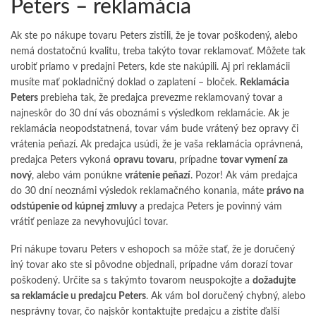
Peters – reklamácia
Ak ste po nákupe tovaru Peters zistili, že je tovar poškodený, alebo
nemá dostatočnú kvalitu, treba takýto tovar reklamovať. Môžete tak
urobiť priamo v predajni Peters, kde ste nakúpili. Aj pri reklamácii
musíte mať pokladničný doklad o zaplatení – bloček.
Reklamácia
Peters
prebieha tak, že predajca prevezme reklamovaný tovar a
najneskôr do 30 dní vás oboznámi s výsledkom reklamácie. Ak je
reklamácia neopodstatnená, tovar vám bude vrátený bez opravy či
vrátenia peňazí. Ak predajca usúdi, že je vaša reklamácia oprávnená,
predajca Peters vykoná
opravu tovaru
, prípadne
tovar vymení za
nový
, alebo vám ponúkne
vrátenie peňazí
. Pozor! Ak vám predajca
do 30 dní neoznámi výsledok reklamačného konania, máte
právo na
odstúpenie od kúpnej zmluvy
a predajca Peters je povinný vám
vrátiť peniaze za nevyhovujúci tovar.
Pri nákupe tovaru Peters v eshopoch sa môže stať, že je doručený
iný tovar ako ste si pôvodne objednali, prípadne vám dorazí tovar
poškodený. Určite sa s takýmto tovarom neuspokojte a
dožadujte
sa reklamácie u predajcu Peters
. Ak vám bol doručený chybný, alebo
nesprávny tovar, čo najskôr kontaktujte predajcu a zistite ďalší