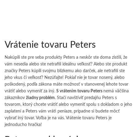
Vrátenie tovaru Peters
Nakúpili ste pre seba produkty Peters a neskôr ste doma zistili, že
vám nesedia alebo ste netrafili ideálnu veľkosť? Alebo ste produkt
značky Peters kúpili svojmu blízkemu ako darček, ale netrafili ste
jeho vkus či veľkosť? Nezúfajte! Pokiaľ nie je tovar nosený, alebo
poškodený, podľa zákona máte možnosť v stanovenej lehote tovar
vrátiť alebo vymeniť za iný.
S vrátením tovaru Peters
nemá väčšina
zákazníkov
žiadny problém
. Stačí navštíviť predajňu Peters s
tovarom, ktorý chcete vrátiť alebo vymeniť spolu s dokladom o jeho
zaplatení a Peters vám vráti peniaze, prípadne si budete môcť
vybrať iný tovar. Voľba je na vás. Vrátenie tovaru Peters je
jednoducho hračka!