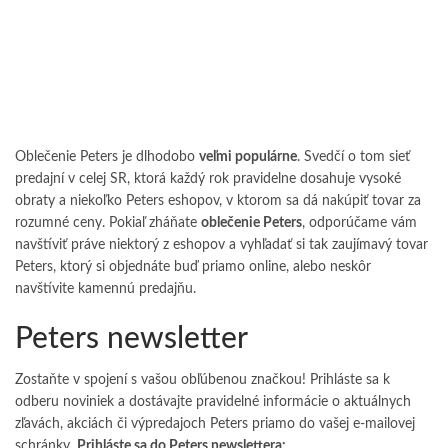
Oblečenie Peters je dlhodobo
veľmi populárne
. Svedčí o tom sieť
predajní v celej SR, ktorá každý rok pravidelne dosahuje vysoké
obraty a niekoľko Peters eshopov, v ktorom sa dá nakúpiť tovar za
rozumné ceny. Pokiaľ zháňate
oblečenie Peters
, odporúčame vám
navštíviť práve niektorý z eshopov a vyhľadať si tak zaujímavý tovar
Peters, ktorý si objednáte buď priamo online, alebo neskôr
navštívite kamennú predajňu.
Peters newsletter
Zostaňte v spojení s vašou obľúbenou značkou! Prihláste sa k
odberu noviniek a dostávajte pravidelné informácie o aktuálnych
zľavách, akciách či výpredajoch Peters priamo do vašej e-mailovej
schránky.
Prihláste sa do Peters newslettera: