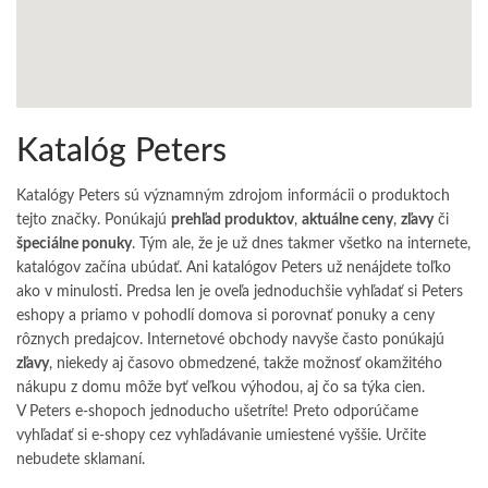
Katalóg Peters
Katalógy Peters sú významným zdrojom informácii o produktoch
tejto značky. Ponúkajú
prehľad produktov
,
aktuálne ceny
,
zľavy
či
špeciálne ponuky
. Tým ale, že je už dnes takmer všetko na internete,
katalógov začína ubúdať. Ani katalógov Peters už nenájdete toľko
ako v minulosti. Predsa len je oveľa jednoduchšie vyhľadať si Peters
eshopy a priamo v pohodlí domova si porovnať ponuky a ceny
rôznych predajcov. Internetové obchody navyše často ponúkajú
zľavy
, niekedy aj časovo obmedzené, takže možnosť okamžitého
nákupu z domu môže byť veľkou výhodou, aj čo sa týka cien.
V Peters e-shopoch jednoducho ušetríte! Preto odporúčame
vyhľadať si e-shopy cez vyhľadávanie umiestené vyššie. Určite
nebudete sklamaní.