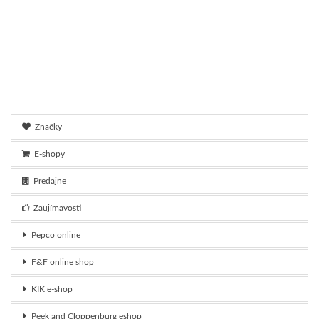
Značky
E-shopy
Predajne
Zaujímavosti
Pepco online
F&F online shop
KIK e-shop
Peek and Cloppenburg eshop