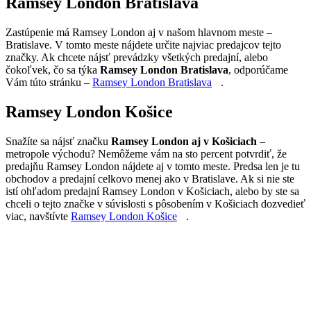
Ramsey London Bratislava
Zastúpenie má Ramsey London aj v našom hlavnom meste –
Bratislave. V tomto meste nájdete určite najviac predajcov tejto
značky. Ak chcete nájsť prevádzky všetkých predajní, alebo
čokoľvek, čo sa týka
Ramsey London Bratislava
, odporúčame
Vám túto stránku –
Ramsey London Bratislava
.
Ramsey London Košice
Snažíte sa nájsť značku
Ramsey London aj v Košiciach
–
metropole východu? Nemôžeme vám na sto percent potvrdiť, že
predajňu Ramsey London nájdete aj v tomto meste. Predsa len je tu
obchodov a predajní celkovo menej ako v Bratislave. Ak si nie ste
istí ohľadom predajní Ramsey London v Košiciach, alebo by ste sa
chceli o tejto značke v súvislosti s pôsobením v Košiciach dozvedieť
viac, navštívte
Ramsey London Košice
.