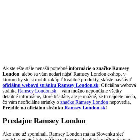
Ak ste ešte stále nenašli potrebné
informácie o značke Ramsey
London
, alebo sa vám nedarí nájsť Ramsey London e-shop, v
ktorom by ste si mohli zakúpiť kvalitné produkty, skúste navštíviť
oficiálnu webovú stránku Ramsey London.sk
. Oficiálna webová
stránka
Ramsey London.sk
vám možno neponúkne všetky
detailné informácie, ktoré hľadáte, ale je možné, že tu nájdete niečo,
čo vám neoficiálne stránky o
značke Ramsey London
nepovedia.
Prejdite na oficiálnu stránku
Ramsey London.sk
!
Predajne Ramsey London
Ako sme už spomínali, Ramsey London má na Slovenku sieť
svojich predajní, kde môžete nakupovať kvalitný značkový tovar.