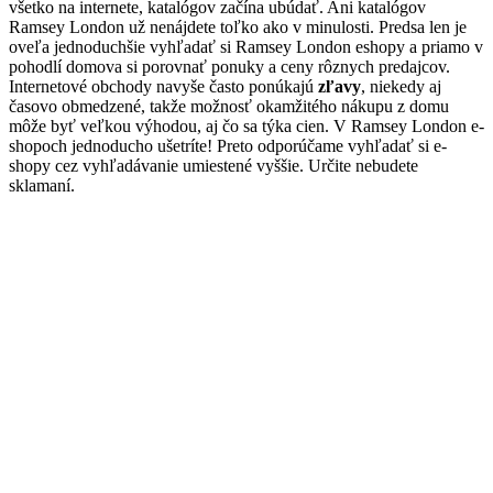
všetko na internete, katalógov začína ubúdať. Ani katalógov
Ramsey London už nenájdete toľko ako v minulosti. Predsa len je
oveľa jednoduchšie vyhľadať si Ramsey London eshopy a priamo v
pohodlí domova si porovnať ponuky a ceny rôznych predajcov.
Internetové obchody navyše často ponúkajú
zľavy
, niekedy aj
časovo obmedzené, takže možnosť okamžitého nákupu z domu
môže byť veľkou výhodou, aj čo sa týka cien. V Ramsey London e-
shopoch jednoducho ušetríte! Preto odporúčame vyhľadať si e-
shopy cez vyhľadávanie umiestené vyššie. Určite nebudete
sklamaní.