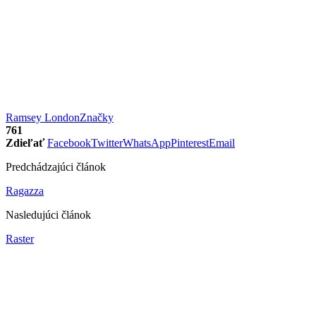
Ramsey London
Značky
761
Zdieľať
Facebook
Twitter
WhatsApp
Pinterest
Email
Predchádzajúci článok
Ragazza
Nasledujúci článok
Raster