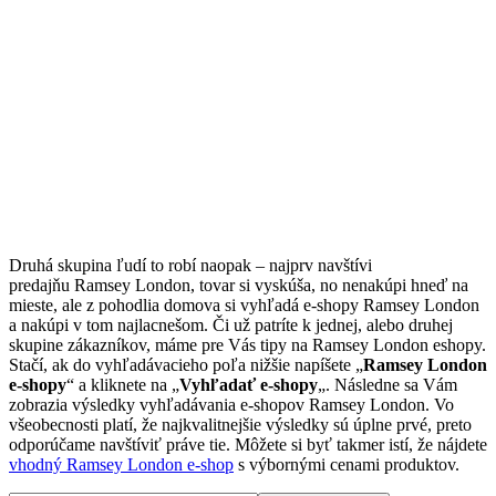
Druhá skupina ľudí to robí naopak – najprv navštívi
predajňu Ramsey London, tovar si vyskúša, no nenakúpi hneď na
mieste, ale z pohodlia domova si vyhľadá e-shopy Ramsey London
a nakúpi v tom najlacnešom. Či už patríte k jednej, alebo druhej
skupine zákazníkov, máme pre Vás tipy na Ramsey London eshopy.
Stačí, ak do vyhľadávacieho poľa nižšie napíšete „
Ramsey London
e-shopy
“ a kliknete na „
Vyhľadať e-shopy
„. Následne sa Vám
zobrazia výsledky vyhľadávania e-shopov Ramsey London. Vo
všeobecnosti platí, že najkvalitnejšie výsledky sú úplne prvé, preto
odporúčame navštíviť práve tie. Môžete si byť takmer istí, že nájdete
vhodný Ramsey London e-shop
s výbornými cenami produktov.