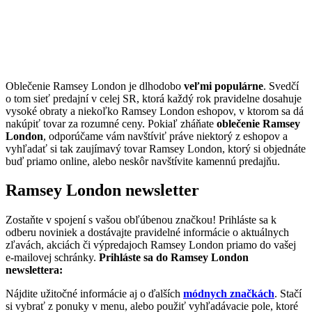
Oblečenie Ramsey London je dlhodobo
veľmi populárne
. Svedčí
o tom sieť predajní v celej SR, ktorá každý rok pravidelne dosahuje
vysoké obraty a niekoľko Ramsey London eshopov, v ktorom sa dá
nakúpiť tovar za rozumné ceny. Pokiaľ zháňate
oblečenie Ramsey
London
, odporúčame vám navštíviť práve niektorý z eshopov a
vyhľadať si tak zaujímavý tovar Ramsey London, ktorý si objednáte
buď priamo online, alebo neskôr navštívite kamennú predajňu.
Ramsey London newsletter
Zostaňte v spojení s vašou obľúbenou značkou! Prihláste sa k
odberu noviniek a dostávajte pravidelné informácie o aktuálnych
zľavách, akciách či výpredajoch Ramsey London priamo do vašej
e-mailovej schránky.
Prihláste sa do Ramsey London
newslettera:
Nájdite užitočné informácie aj o ďalších
módnych značkách
. Stačí
si vybrať z ponuky v menu, alebo použiť vyhľadávacie pole, ktoré