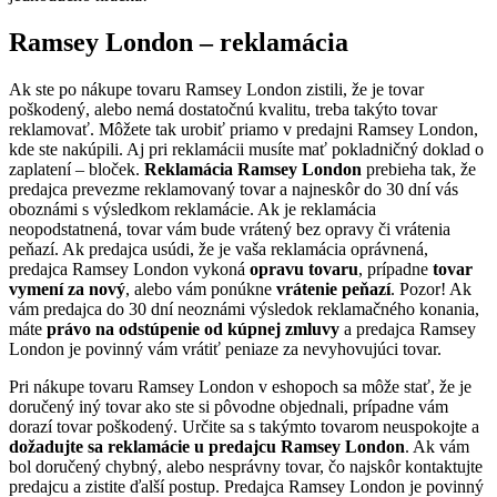
Ramsey London – reklamácia
Ak ste po nákupe tovaru Ramsey London zistili, že je tovar
poškodený, alebo nemá dostatočnú kvalitu, treba takýto tovar
reklamovať. Môžete tak urobiť priamo v predajni Ramsey London,
kde ste nakúpili. Aj pri reklamácii musíte mať pokladničný doklad o
zaplatení – bloček.
Reklamácia Ramsey London
prebieha tak, že
predajca prevezme reklamovaný tovar a najneskôr do 30 dní vás
oboznámi s výsledkom reklamácie. Ak je reklamácia
neopodstatnená, tovar vám bude vrátený bez opravy či vrátenia
peňazí. Ak predajca usúdi, že je vaša reklamácia oprávnená,
predajca Ramsey London vykoná
opravu tovaru
, prípadne
tovar
vymení za nový
, alebo vám ponúkne
vrátenie peňazí
. Pozor! Ak
vám predajca do 30 dní neoznámi výsledok reklamačného konania,
máte
právo na odstúpenie od kúpnej zmluvy
a predajca Ramsey
London je povinný vám vrátiť peniaze za nevyhovujúci tovar.
Pri nákupe tovaru Ramsey London v eshopoch sa môže stať, že je
doručený iný tovar ako ste si pôvodne objednali, prípadne vám
dorazí tovar poškodený. Určite sa s takýmto tovarom neuspokojte a
dožadujte sa reklamácie u predajcu Ramsey London
. Ak vám
bol doručený chybný, alebo nesprávny tovar, čo najskôr kontaktujte
predajcu a zistite ďalší postup. Predajca Ramsey London je povinný