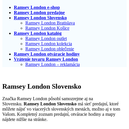
Ramsey London e-shop
Ramsey London predajne
Ramsey London Slovensko
Ramsey London Bratislava
Ramsey London Košice
Ramsey London katalóg
Ramsey London outlet
Ramsey London kolekcia
Ramsey London oblečenie
Ramsey London otváracie hodiny
Vrátenie tovaru Ramsey London
Ramsey London – reklamácia
Ramsey London Slovensko
Značka Ramsey London pôsobí samozrejme aj na
Slovensku.
Ramsey London Slovensko
má sieť predajní, ktoré
môžete nájsť vo viacerých slovenských mestách, možno aj v tom
Vašom. Kompletný zoznam predajní, otváracie hodiny a mapy
nájdete nižšie na stránke.