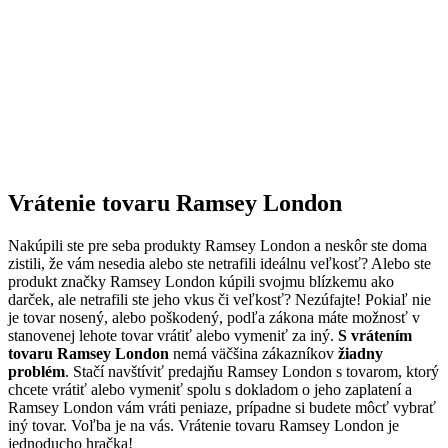
Vrátenie tovaru Ramsey London
Nakúpili ste pre seba produkty Ramsey London a neskôr ste doma
zistili, že vám nesedia alebo ste netrafili ideálnu veľkosť? Alebo ste
produkt značky Ramsey London kúpili svojmu blízkemu ako
darček, ale netrafili ste jeho vkus či veľkosť? Nezúfajte! Pokiaľ nie
je tovar nosený, alebo poškodený, podľa zákona máte možnosť v
stanovenej lehote tovar vrátiť alebo vymeniť za iný.
S vrátením
tovaru Ramsey London
nemá väčšina zákazníkov
žiadny
problém
. Stačí navštíviť predajňu Ramsey London s tovarom, ktorý
chcete vrátiť alebo vymeniť spolu s dokladom o jeho zaplatení a
Ramsey London vám vráti peniaze, prípadne si budete môcť vybrať
iný tovar. Voľba je na vás. Vrátenie tovaru Ramsey London je
jednoducho hračka!