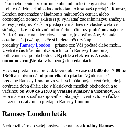
nákupného centra, v ktorom je obchod umiestnený a otváracie
hodiny nájdete veľmi jednoducho tam. Ak sa Vaša predajňa Ramsey
London nenachádza v žiadnom z nákupných centier, alebo
obchodných domov, skúste si ju vyhľadať zadaním názvu značky a
adresy predajne. Väčšina predajcov má dnes už vlastné webové
stránky, takže požadovnú informáciu určite bez problémov nájdete.
A ak už budete na internetovej stránke, je dosť možné, že bude
obsahovať aj e-shop, takže si budete môcť zakúpiť
produkty
Ramsey London
priamo cez Váš počítač alebo mobil.
Ušetríte čas
hľadním otváracích hodín Ramsey London aj
potluvaním sa po obchodoch.
Rýchle a efektívne
. A často aj
onmoho lacnejšie
ako v kamenných predajniach.
Väčšina predajní má prevádzkovú dobu v čase
od 9:00 do 17:00 až
18:00
a je otvorená
od pondelka do piatku
. Výnimkou sú
predajne Ramsey London vo veľkých nákupných centrách, kde je
otváracia doba dlhšia ako v klasických menších obchodoch a to
väčšinou
od 9:00 do 21:00
aj
vrátane sviatkov a víkendov
. Ak
teda máte možnosť nakupovať v nákupných centrách, len ťažko
narazíte na zatvorenú predajňu Ramsey London.
Ramsey London leták
Nedorazil vám do vašej poštovej schránky
aktuálny Ramsey