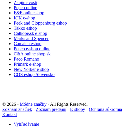
Zaujímavosti
Pepco online
F&F online shop
KIK e-shop
Peek and Cloppenburg eshop
Takko eshop
Calliope.sk e-shop
Marks and Spencer
Camaieu eshop
Pepco e-shop online
C&A online shop sk
Paco Romano
Primark e-shop
New Yorker e-shop
COS eshop Slovensko
© 2026 -
Módne značky
- All Rights Reserved.
Zoznam značiek
-
Zoznam predajní
-
E-shopy
-
Ochrana súkromia
-
Kontakt
Vyhľadávanie