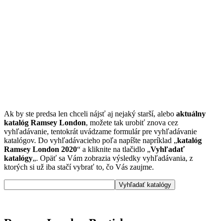
Ak by ste predsa len chceli nájsť aj nejaký starší, alebo
aktuálny
katalóg Ramsey London
, možete tak urobiť znova cez
vyhľadávanie, tentokrát uvádzame formulár pre vyhľadávanie
katalógov. Do vyhľadávacieho poľa napíšte napríklad „
katalóg
Ramsey London 2020
“ a kliknite na tlačidlo „
Vyhľadať
katalógy
„. Opäť sa Vám zobrazia výsledky vyhľadávania, z
ktorých si už iba stačí vybrať to, čo Vás zaujme.