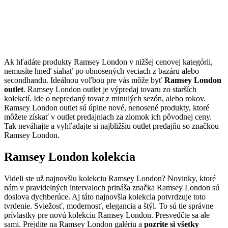
Ak hľadáte produkty Ramsey London v nižšej cenovej kategórii,
nemusíte hneď siahať po obnosených veciach z bazáru alebo
secondhandu. Ideálnou voľbou pre vás môže byť
Ramsey London
outlet
. Ramsey London outlet je výpredaj tovaru zo starších
kolekcií. Ide o nepredaný tovar z minulých sezón, alebo rokov.
Ramsey London outlet sú úplne nové, nenosené produkty, ktoré
môžete získať v outlet predajniach za zlomok ich pôvodnej ceny.
Tak neváhajte a vyhľadajte si najbližšiu outlet predajňu so značkou
Ramsey London.
Ramsey London kolekcia
Videli ste už najnovšiu kolekciu Ramsey London? Novinky, ktoré
nám v pravidelných intervaloch prináša značka Ramsey London sú
doslova dychberúce. Aj táto najnovšia kolekcia potvrdzuje toto
tvrdenie. Sviežosť, modernosť, elegancia a štýl. To sú tie správne
prívlastky pre novú kolekciu Ramsey London. Presvedčte sa ale
sami. Prejdite na Ramsey London galériu a
pozrite si všetky