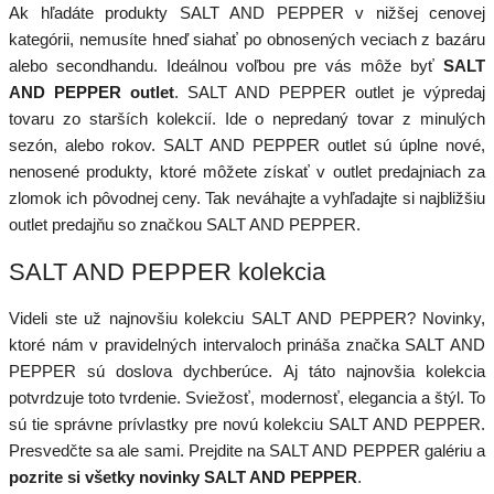
Ak hľadáte produkty SALT AND PEPPER v nižšej cenovej
kategórii, nemusíte hneď siahať po obnosených veciach z bazáru
alebo secondhandu. Ideálnou voľbou pre vás môže byť
SALT
AND PEPPER outlet
. SALT AND PEPPER outlet je výpredaj
tovaru zo starších kolekcií. Ide o nepredaný tovar z minulých
sezón, alebo rokov. SALT AND PEPPER outlet sú úplne nové,
nenosené produkty, ktoré môžete získať v outlet predajniach za
zlomok ich pôvodnej ceny. Tak neváhajte a vyhľadajte si najbližšiu
outlet predajňu so značkou SALT AND PEPPER.
SALT AND PEPPER kolekcia
Videli ste už najnovšiu kolekciu SALT AND PEPPER? Novinky,
ktoré nám v pravidelných intervaloch prináša značka SALT AND
PEPPER sú doslova dychberúce. Aj táto najnovšia kolekcia
potvrdzuje toto tvrdenie. Sviežosť, modernosť, elegancia a štýl. To
sú tie správne prívlastky pre novú kolekciu SALT AND PEPPER.
Presvedčte sa ale sami. Prejdite na SALT AND PEPPER galériu a
pozrite si všetky novinky SALT AND PEPPER
.