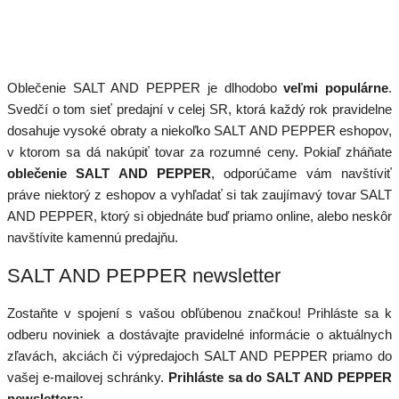
Oblečenie SALT AND PEPPER je dlhodobo
veľmi populárne
.
Svedčí o tom sieť predajní v celej SR, ktorá každý rok pravidelne
dosahuje vysoké obraty a niekoľko SALT AND PEPPER eshopov,
v ktorom sa dá nakúpiť tovar za rozumné ceny. Pokiaľ zháňate
oblečenie SALT AND PEPPER
, odporúčame vám navštíviť
práve niektorý z eshopov a vyhľadať si tak zaujímavý tovar SALT
AND PEPPER, ktorý si objednáte buď priamo online, alebo neskôr
navštívite kamennú predajňu.
SALT AND PEPPER newsletter
Zostaňte v spojení s vašou obľúbenou značkou! Prihláste sa k
odberu noviniek a dostávajte pravidelné informácie o aktuálnych
zľavách, akciách či výpredajoch SALT AND PEPPER priamo do
vašej e-mailovej schránky.
Prihláste sa do SALT AND PEPPER
newslettera: