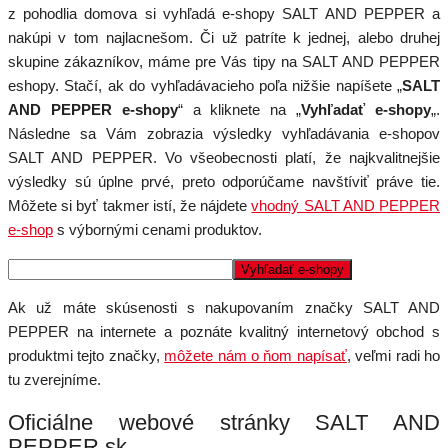
z pohodlia domova si vyhľadá e-shopy SALT AND PEPPER a
nakúpi v tom najlacnešom. Či už patríte k jednej, alebo druhej
skupine zákazníkov, máme pre Vás tipy na SALT AND PEPPER
eshopy. Stačí, ak do vyhľadávacieho poľa nižšie napíšete „
SALT
AND PEPPER e-shopy
“ a kliknete na „
Vyhľadať e-shopy
„.
Následne sa Vám zobrazia výsledky vyhľadávania e-shopov
SALT AND PEPPER. Vo všeobecnosti platí, že najkvalitnejšie
výsledky sú úplne prvé, preto odporúčame navštíviť práve tie.
Môžete si byť takmer istí, že nájdete
vhodný SALT AND PEPPER
e-shop
s výbornými cenami produktov.
Ak už máte skúsenosti s nakupovaním značky SALT AND
PEPPER na internete a poznáte kvalitný internetový obchod s
produktmi tejto značky,
môžete nám o ňom napísať
, veľmi radi ho
tu zverejníme.
Oficiálne webové stránky SALT AND
PEPPER.sk