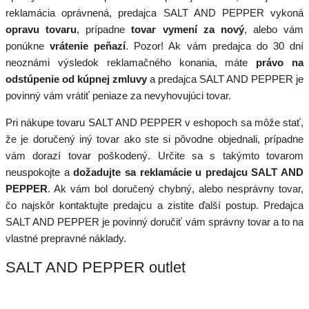
reklamácia oprávnená, predajca SALT AND PEPPER vykoná
opravu tovaru
, prípadne
tovar vymení za nový
, alebo vám
ponúkne
vrátenie peňazí
. Pozor! Ak vám predajca do 30 dní
neoznámi výsledok reklamačného konania, máte
právo na
odstúpenie od kúpnej zmluvy
a predajca SALT AND PEPPER je
povinný vám vrátiť peniaze za nevyhovujúci tovar.
Pri nákupe tovaru SALT AND PEPPER v eshopoch sa môže stať,
že je doručený iný tovar ako ste si pôvodne objednali, prípadne
vám dorazí tovar poškodený. Určite sa s takýmto tovarom
neuspokojte a
dožadujte sa reklamácie u predajcu SALT AND
PEPPER
. Ak vám bol doručený chybný, alebo nesprávny tovar,
čo najskôr kontaktujte predajcu a zistite ďalší postup. Predajca
SALT AND PEPPER je povinný doručiť vám správny tovar a to na
vlastné prepravné náklady.
SALT AND PEPPER outlet