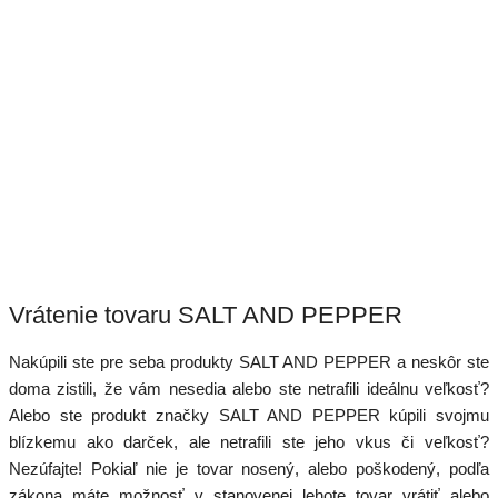
Vrátenie tovaru SALT AND PEPPER
Nakúpili ste pre seba produkty SALT AND PEPPER a neskôr ste
doma zistili, že vám nesedia alebo ste netrafili ideálnu veľkosť?
Alebo ste produkt značky SALT AND PEPPER kúpili svojmu
blízkemu ako darček, ale netrafili ste jeho vkus či veľkosť?
Nezúfajte! Pokiaľ nie je tovar nosený, alebo poškodený, podľa
zákona máte možnosť v stanovenej lehote tovar vrátiť alebo