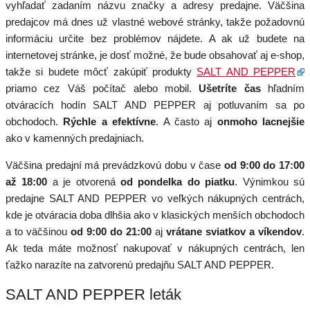
vyhľadať zadaním názvu značky a adresy predajne. Väčšina
predajcov má dnes už vlastné webové stránky, takže požadovnú
informáciu určite bez problémov nájdete. A ak už budete na
internetovej stránke, je dosť možné, že bude obsahovať aj e-shop,
takže si budete môcť zakúpiť produkty
SALT AND PEPPER
priamo cez Váš počítač alebo mobil.
Ušetríte čas
hľadním
otváracích hodín SALT AND PEPPER aj potluvaním sa po
obchodoch.
Rýchle a efektívne
. A často aj
onmoho lacnejšie
ako v kamenných predajniach.
Väčšina predajní má prevádzkovú dobu v čase
od 9:00 do 17:00
až 18:00
a je otvorená
od pondelka do piatku
. Výnimkou sú
predajne SALT AND PEPPER vo veľkých nákupných centrách,
kde je otváracia doba dlhšia ako v klasických menších obchodoch
a to väčšinou
od 9:00 do 21:00
aj
vrátane sviatkov a víkendov
.
Ak teda máte možnosť nakupovať v nákupných centrách, len
ťažko narazíte na zatvorenú predajňu SALT AND PEPPER.
SALT AND PEPPER leták