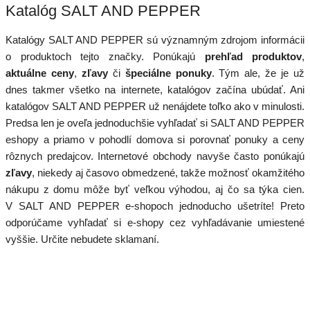
Katalóg SALT AND PEPPER
Katalógy SALT AND PEPPER sú významným zdrojom informácii
o produktoch tejto značky. Ponúkajú
prehľad produktov
,
aktuálne ceny
,
zľavy
či
špeciálne ponuky
. Tým ale, že je už
dnes takmer všetko na internete, katalógov začína ubúdať. Ani
katalógov SALT AND PEPPER už nenájdete toľko ako v minulosti.
Predsa len je oveľa jednoduchšie vyhľadať si SALT AND PEPPER
eshopy a priamo v pohodlí domova si porovnať ponuky a ceny
rôznych predajcov. Internetové obchody navyše často ponúkajú
zľavy
, niekedy aj časovo obmedzené, takže možnosť okamžitého
nákupu z domu môže byť veľkou výhodou, aj čo sa týka cien.
V SALT AND PEPPER e-shopoch jednoducho ušetríte! Preto
odporúčame vyhľadať si e-shopy cez vyhľadávanie umiestené
vyššie. Určite nebudete sklamaní.