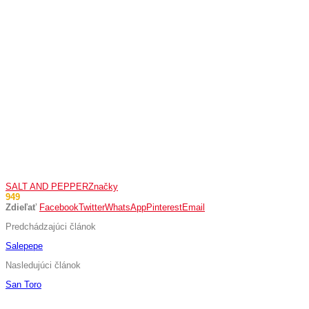
SALT AND PEPPER
Značky
949
Zdieľať
Facebook
Twitter
WhatsApp
Pinterest
Email
Predchádzajúci článok
Salepepe
Nasledujúci článok
San Toro