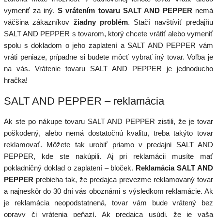
vymeniť za iný.
S vrátením tovaru SALT AND PEPPER
nemá
väčšina zákazníkov
žiadny problém
. Stačí navštíviť predajňu
SALT AND PEPPER s tovarom, ktorý chcete vrátiť alebo vymeniť
spolu s dokladom o jeho zaplatení a SALT AND PEPPER vám
vráti peniaze, prípadne si budete môcť vybrať iný tovar. Voľba je
na vás. Vrátenie tovaru SALT AND PEPPER je jednoducho
hračka!
SALT AND PEPPER – reklamácia
Ak ste po nákupe tovaru SALT AND PEPPER zistili, že je tovar
poškodený, alebo nemá dostatočnú kvalitu, treba takýto tovar
reklamovať. Môžete tak urobiť priamo v predajni SALT AND
PEPPER, kde ste nakúpili. Aj pri reklamácii musíte mať
pokladničný doklad o zaplatení – bloček.
Reklamácia SALT AND
PEPPER
prebieha tak, že predajca prevezme reklamovaný tovar
a najneskôr do 30 dní vás oboznámi s výsledkom reklamácie. Ak
je reklamácia neopodstatnená, tovar vám bude vrátený bez
opravy či vrátenia peňazí. Ak predajca usúdi, že je vaša