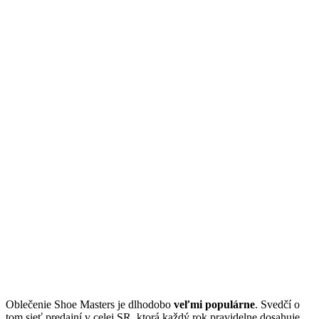
Oblečenie Shoe Masters je dlhodobo
veľmi populárne
. Svedčí o
tom sieť predajní v celej SR, ktorá každý rok pravidelne dosahuje