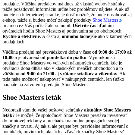
predajne. Väčšina predajcov má dnes už vlastné webové stránky,
takže požadovnú informáciu určite bez problémov nájdete. A ak už
budete na internetovej stránke, je dosť možné, že bude obsahovať aj
e-shop, takže si budete môcť zakúpiť produkty
Shoe Masters
priamo cez Váš počítač alebo mobil.
Ušetríte čas
hľadním
otváracích hodín Shoe Masters aj potluvaním sa po obchodoch.
Rýchle a efektívne
. A často aj
onmoho lacnejšie
ako v kamenných
predajniach.
Väčšina predajní má prevádzkovú dobu v čase
od 9:00 do 17:00 až
18:00
a je otvorená
od pondelka do piatku
. Výnimkou sú
predajne Shoe Masters vo veľkých nákupných centrách, kde je
otváracia doba dlhšia ako v klasických menších obchodoch a to
väčšinou
od 9:00 do 21:00
aj
vrátane sviatkov a víkendov
. Ak
teda máte možnosť nakupovať v nákupných centrách, len ťažko
narazíte na zatvorenú predajňu Shoe Masters.
Shoe Masters leták
Nedorazil vám do vašej poštovej schránky
aktuálny Shoe Masters
leták
? Je možné, že spoločnosť Shoe Masters prestáva investovať
do printovej reklamy a prechádza na online propagáciu svojej
značky a tovaru. Aj tak si ale prajete byť pravidelne informovaní o
ponukách, novinkách, akciách a zľavách značky Shoe Masters?