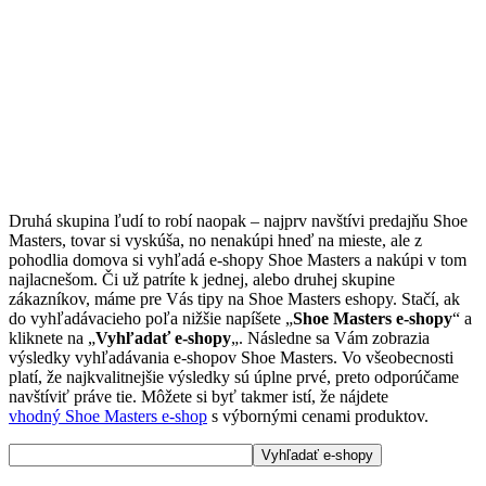
Druhá skupina ľudí to robí naopak – najprv navštívi predajňu Shoe
Masters, tovar si vyskúša, no nenakúpi hneď na mieste, ale z
pohodlia domova si vyhľadá e-shopy Shoe Masters a nakúpi v tom
najlacnešom. Či už patríte k jednej, alebo druhej skupine
zákazníkov, máme pre Vás tipy na Shoe Masters eshopy. Stačí, ak
do vyhľadávacieho poľa nižšie napíšete „
Shoe Masters e-shopy
“ a
kliknete na „
Vyhľadať e-shopy
„. Následne sa Vám zobrazia
výsledky vyhľadávania e-shopov Shoe Masters. Vo všeobecnosti
platí, že najkvalitnejšie výsledky sú úplne prvé, preto odporúčame
navštíviť práve tie. Môžete si byť takmer istí, že nájdete
vhodný Shoe Masters e-shop
s výbornými cenami produktov.