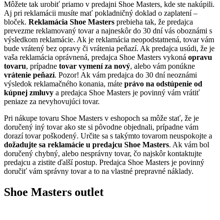
Môžete tak urobiť priamo v predajni Shoe Masters, kde ste nakúpili.
Aj pri reklamácii musíte mať pokladničný doklad o zaplatení –
bloček.
Reklamácia Shoe Masters
prebieha tak, že predajca
prevezme reklamovaný tovar a najneskôr do 30 dní vás oboznámi s
výsledkom reklamácie. Ak je reklamácia neopodstatnená, tovar vám
bude vrátený bez opravy či vrátenia peňazí. Ak predajca usúdi, že je
vaša reklamácia oprávnená, predajca Shoe Masters vykoná
opravu
tovaru
, prípadne
tovar vymení za nový
, alebo vám ponúkne
vrátenie peňazí
. Pozor! Ak vám predajca do 30 dní neoznámi
výsledok reklamačného konania, máte
právo na odstúpenie od
kúpnej zmluvy
a predajca Shoe Masters je povinný vám vrátiť
peniaze za nevyhovujúci tovar.
Pri nákupe tovaru Shoe Masters v eshopoch sa môže stať, že je
doručený iný tovar ako ste si pôvodne objednali, prípadne vám
dorazí tovar poškodený. Určite sa s takýmto tovarom neuspokojte a
dožadujte sa reklamácie u predajcu Shoe Masters
. Ak vám bol
doručený chybný, alebo nesprávny tovar, čo najskôr kontaktujte
predajcu a zistite ďalší postup. Predajca Shoe Masters je povinný
doručiť vám správny tovar a to na vlastné prepravné náklady.
Shoe Masters outlet