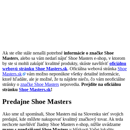
Ak ste ešte stále nenašli potrebné
informácie o značke Shoe
Masters
, alebo sa vám nedarí nájsť Shoe Masters e-shop, v ktorom
by ste si mohli zakúpiť kvalitné produkty, skúste navštíviť
oficiálnu
webovú stránku Shoe Masters.sk
. Oficiálna webová stránka
Shoe
Masters.sk
vám možno neponúkne všetky detailné informácie,
ktoré hľadáte, ale je možné, že tu nájdete niečo, čo vám neoficiálne
stránky o
značke Shoe Masters
nepovedia.
Prejdite na oficiálnu
stránku
Shoe Masters.sk
!
Predajne Shoe Masters
Ako sme už spomínali, Shoe Masters má na Slovenku sieť svojich
predajní, kde môžete nakupovať kvalitný značkový tovar. Ak teda
nechcete navštíviť žiadny Shoe Masters e-shop, nižšie uvádzame
mapu s predajňami Shoe Masters
v blízkosti Vašej lokality.