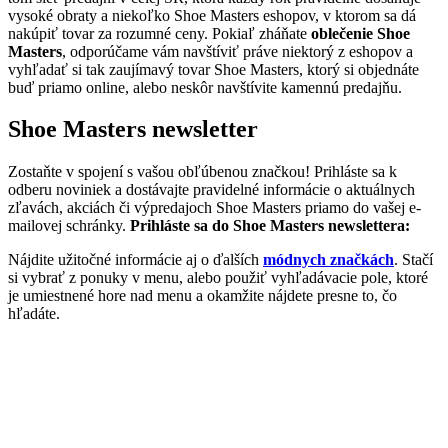
vysoké obraty a niekoľko Shoe Masters eshopov, v ktorom sa dá
nakúpiť tovar za rozumné ceny. Pokiaľ zháňate
oblečenie Shoe
Masters
, odporúčame vám navštíviť práve niektorý z eshopov a
vyhľadať si tak zaujímavý tovar Shoe Masters, ktorý si objednáte
buď priamo online, alebo neskôr navštívite kamennú predajňu.
Shoe Masters newsletter
Zostaňte v spojení s vašou obľúbenou značkou! Prihláste sa k
odberu noviniek a dostávajte pravidelné informácie o aktuálnych
zľavách, akciách či výpredajoch Shoe Masters priamo do vašej e-
mailovej schránky.
Prihláste sa do Shoe Masters newslettera:
Nájdite užitočné informácie aj o ďalších
módnych značkách
. Stačí
si vybrať z ponuky v menu, alebo použiť vyhľadávacie pole, ktoré
je umiestnené hore nad menu a okamžite nájdete presne to, čo
hľadáte.