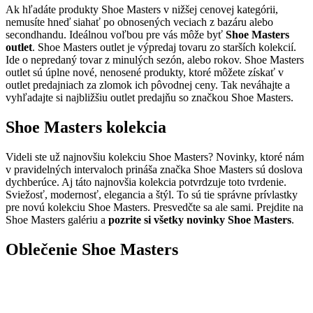
Ak hľadáte produkty Shoe Masters v nižšej cenovej kategórii,
nemusíte hneď siahať po obnosených veciach z bazáru alebo
secondhandu. Ideálnou voľbou pre vás môže byť
Shoe Masters
outlet
. Shoe Masters outlet je výpredaj tovaru zo starších kolekcií.
Ide o nepredaný tovar z minulých sezón, alebo rokov. Shoe Masters
outlet sú úplne nové, nenosené produkty, ktoré môžete získať v
outlet predajniach za zlomok ich pôvodnej ceny. Tak neváhajte a
vyhľadajte si najbližšiu outlet predajňu so značkou Shoe Masters.
Shoe Masters kolekcia
Videli ste už najnovšiu kolekciu Shoe Masters? Novinky, ktoré nám
v pravidelných intervaloch prináša značka Shoe Masters sú doslova
dychberúce. Aj táto najnovšia kolekcia potvrdzuje toto tvrdenie.
Sviežosť, modernosť, elegancia a štýl. To sú tie správne prívlastky
pre novú kolekciu Shoe Masters. Presvedčte sa ale sami. Prejdite na
Shoe Masters galériu a
pozrite si všetky novinky Shoe Masters
.
Oblečenie Shoe Masters