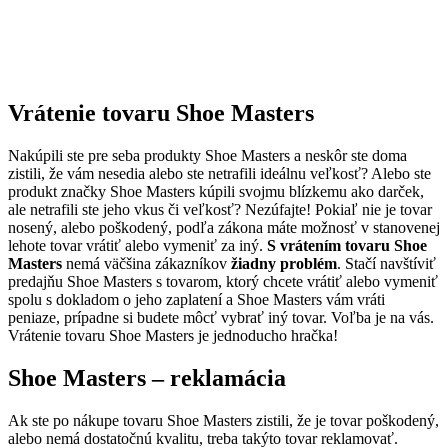
Vrátenie tovaru Shoe Masters
Nakúpili ste pre seba produkty Shoe Masters a neskôr ste doma
zistili, že vám nesedia alebo ste netrafili ideálnu veľkosť? Alebo ste
produkt značky Shoe Masters kúpili svojmu blízkemu ako darček,
ale netrafili ste jeho vkus či veľkosť? Nezúfajte! Pokiaľ nie je tovar
nosený, alebo poškodený, podľa zákona máte možnosť v stanovenej
lehote tovar vrátiť alebo vymeniť za iný.
S vrátením tovaru Shoe
Masters
nemá väčšina zákazníkov
žiadny problém
. Stačí navštíviť
predajňu Shoe Masters s tovarom, ktorý chcete vrátiť alebo vymeniť
spolu s dokladom o jeho zaplatení a Shoe Masters vám vráti
peniaze, prípadne si budete môcť vybrať iný tovar. Voľba je na vás.
Vrátenie tovaru Shoe Masters je jednoducho hračka!
Shoe Masters – reklamácia
Ak ste po nákupe tovaru Shoe Masters zistili, že je tovar poškodený,
alebo nemá dostatočnú kvalitu, treba takýto tovar reklamovať.