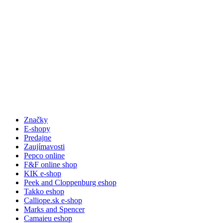
Značky
E-shopy
Predajne
Zaujímavosti
Pepco online
F&F online shop
KIK e-shop
Peek and Cloppenburg eshop
Takko eshop
Calliope.sk e-shop
Marks and Spencer
Camaieu eshop