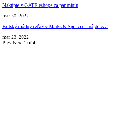
Nakúpte v GATE eshope za pár minút
mar 30, 2022
Britský módny reťazec Marks & Spencer – nájdete…
mar 23, 2022
Prev
Next
1 of 4