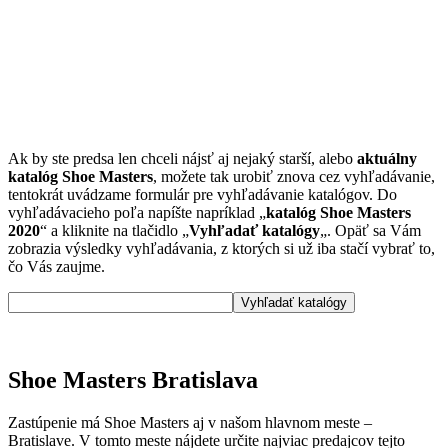
Ak by ste predsa len chceli nájsť aj nejaký starší, alebo
aktuálny
katalóg Shoe Masters
, možete tak urobiť znova cez vyhľadávanie,
tentokrát uvádzame formulár pre vyhľadávanie katalógov. Do
vyhľadávacieho poľa napíšte napríklad „
katalóg Shoe Masters
2020
“ a kliknite na tlačidlo „
Vyhľadať katalógy
„. Opäť sa Vám
zobrazia výsledky vyhľadávania, z ktorých si už iba stačí vybrať to,
čo Vás zaujme.
Shoe Masters Bratislava
Zastúpenie má Shoe Masters aj v našom hlavnom meste –
Bratislave. V tomto meste nájdete určite najviac predajcov tejto