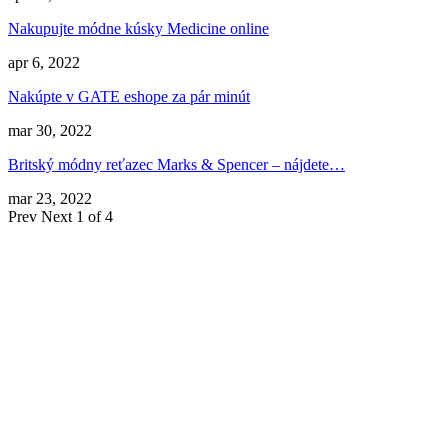
Nakupujte módne kúsky Medicine online
apr 6, 2022
Nakúpte v GATE eshope za pár minút
mar 30, 2022
Britský módny reťazec Marks & Spencer – nájdete…
mar 23, 2022
Prev
Next
1 of 4