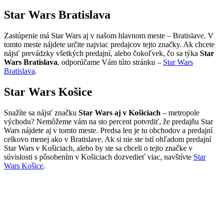
Star Wars Bratislava
Zastúpenie má Star Wars aj v našom hlavnom meste – Bratislave. V
tomto meste nájdete určite najviac predajcov tejto značky. Ak chcete
nájsť prevádzky všetkých predajní, alebo čokoľvek, čo sa týka
Star
Wars Bratislava
, odporúčame Vám túto stránku –
Star Wars
Bratislava
.
Star Wars Košice
Snažíte sa nájsť značku
Star Wars aj v Košiciach
– metropole
východu? Nemôžeme vám na sto percent potvrdiť, že predajňu Star
Wars nájdete aj v tomto meste. Predsa len je tu obchodov a predajní
celkovo menej ako v Bratislave. Ak si nie ste istí ohľadom predajní
Star Wars v Košiciach, alebo by ste sa chceli o tejto značke v
súvislosti s pôsobením v Košiciach dozvedieť viac, navštívte
Star
Wars Košice
.