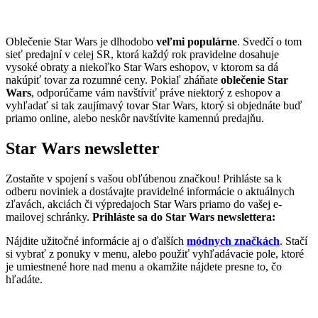
Oblečenie Star Wars je dlhodobo
veľmi populárne
. Svedčí o tom
sieť predajní v celej SR, ktorá každý rok pravidelne dosahuje
vysoké obraty a niekoľko Star Wars eshopov, v ktorom sa dá
nakúpiť tovar za rozumné ceny. Pokiaľ zháňate
oblečenie Star
Wars
, odporúčame vám navštíviť práve niektorý z eshopov a
vyhľadať si tak zaujímavý tovar Star Wars, ktorý si objednáte buď
priamo online, alebo neskôr navštívite kamennú predajňu.
Star Wars newsletter
Zostaňte v spojení s vašou obľúbenou značkou! Prihláste sa k
odberu noviniek a dostávajte pravidelné informácie o aktuálnych
zľavách, akciách či výpredajoch Star Wars priamo do vašej e-
mailovej schránky.
Prihláste sa do Star Wars newslettera:
Nájdite užitočné informácie aj o ďalších
módnych značkách
. Stačí
si vybrať z ponuky v menu, alebo použiť vyhľadávacie pole, ktoré
je umiestnené hore nad menu a okamžite nájdete presne to, čo
hľadáte.