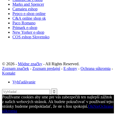
Marks and Spencer
Camaieu eshop
Pepco e-shop online
C&A online shop sk
Paco Romano
Primark e-shop
New Yorker e-shop
COS eshop Slovensko
© 2026 -
Módne značky
- All Rights Reserved.
Zoznam značiek
-
Zoznam predajní
-
E-shopy
-
Ochrana súkromia
-
Kontakt
Vyhľadávanie
Používame cookies aby sme pre vás zabezpečili ten najlepší zážitok
z našich webových stránok. Ak budete pokračovať v používaní tejto
stránky budeme predpokladať, že ste s ňou spokojní.
Ok
Nie
Ochrana
súkromia