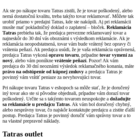
Ak ste po nákupe tovaru Tatras zistili, že je tovar poškodený, alebo
nemá dostatočnú kvalitu, treba takýto tovar reklamovať. Môžete tak
urobiť priamo v predajni Tatras, kde ste nakúpili. Aj pri reklamácii
musíte mať pokladničný doklad o zaplatení – bloček.
Reklamácia
Tatras
prebieha tak, že predajca prevezme reklamovaný tovar a
najneskôr do 30 dní vás oboznámi s výsledkom reklamácie. Ak je
reklamácia neopodstatnená, tovar vám bude vrátený bez opravy či
vrátenia peňazí. Ak predajca usúdi, že je vaša reklamácia oprávnená,
predajca Tatras vykoná
opravu tovaru
, prípadne
tovar vymení za
nový
, alebo vám ponúkne
vrátenie peňazí
. Pozor! Ak vám
predajca do 30 dní neoznámi výsledok reklamačného konania, máte
právo na odstúpenie od kúpnej zmluvy
a predajca Tatras je
povinný vám vrátiť peniaze za nevyhovujúci tovar.
Pri nákupe tovaru Tatras v eshopoch sa môže stať, že je doručený
iný tovar ako ste si pôvodne objednali, prípadne vám dorazí tovar
poškodený. Určite sa s takýmto tovarom neuspokojte a
dožadujte
sa reklamácie u predajcu Tatras
. Ak vám bol doručený chybný,
alebo nesprávny tovar, čo najskôr kontaktujte predajcu a zistite ďalší
postup. Predajca Tatras je povinný doručiť vám správny tovar a to
na vlastné prepravné náklady.
Tatras outlet