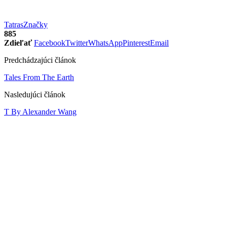
Tatras
Značky
885
Zdieľať
Facebook
Twitter
WhatsApp
Pinterest
Email
Predchádzajúci článok
Tales From The Earth
Nasledujúci článok
T By Alexander Wang