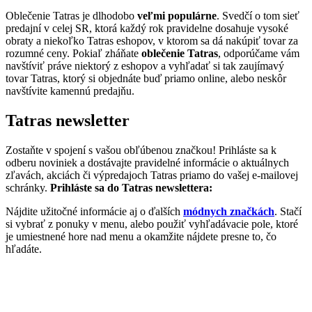
Oblečenie Tatras je dlhodobo
veľmi populárne
. Svedčí o tom sieť
predajní v celej SR, ktorá každý rok pravidelne dosahuje vysoké
obraty a niekoľko Tatras eshopov, v ktorom sa dá nakúpiť tovar za
rozumné ceny. Pokiaľ zháňate
oblečenie Tatras
, odporúčame vám
navštíviť práve niektorý z eshopov a vyhľadať si tak zaujímavý
tovar Tatras, ktorý si objednáte buď priamo online, alebo neskôr
navštívite kamennú predajňu.
Tatras newsletter
Zostaňte v spojení s vašou obľúbenou značkou! Prihláste sa k
odberu noviniek a dostávajte pravidelné informácie o aktuálnych
zľavách, akciách či výpredajoch Tatras priamo do vašej e-mailovej
schránky.
Prihláste sa do Tatras newslettera:
Nájdite užitočné informácie aj o ďalších
módnych značkách
. Stačí
si vybrať z ponuky v menu, alebo použiť vyhľadávacie pole, ktoré
je umiestnené hore nad menu a okamžite nájdete presne to, čo
hľadáte.