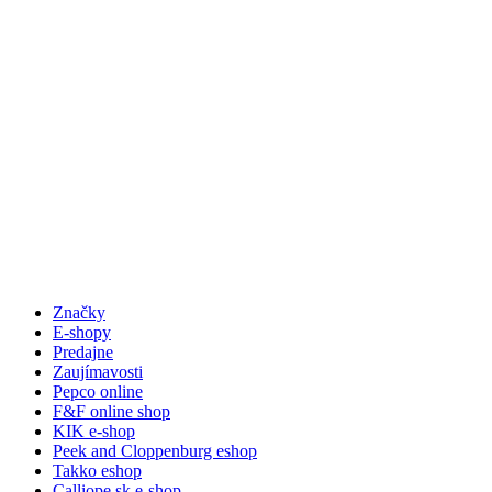
Značky
E-shopy
Predajne
Zaujímavosti
Pepco online
F&F online shop
KIK e-shop
Peek and Cloppenburg eshop
Takko eshop
Calliope.sk e-shop