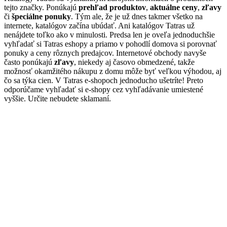
tejto značky. Ponúkajú
prehľad produktov
,
aktuálne ceny
,
zľavy
či
špeciálne ponuky
. Tým ale, že je už dnes takmer všetko na
internete, katalógov začína ubúdať. Ani katalógov Tatras už
nenájdete toľko ako v minulosti. Predsa len je oveľa jednoduchšie
vyhľadať si Tatras eshopy a priamo v pohodlí domova si porovnať
ponuky a ceny rôznych predajcov. Internetové obchody navyše
často ponúkajú
zľavy
, niekedy aj časovo obmedzené, takže
možnosť okamžitého nákupu z domu môže byť veľkou výhodou, aj
čo sa týka cien. V Tatras e-shopoch jednoducho ušetríte! Preto
odporúčame vyhľadať si e-shopy cez vyhľadávanie umiestené
vyššie. Určite nebudete sklamaní.