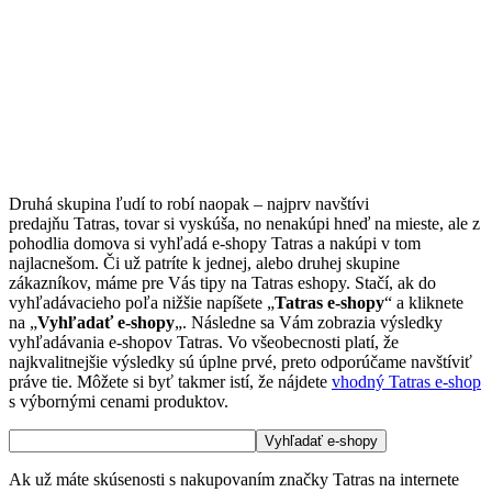
Druhá skupina ľudí to robí naopak – najprv navštívi
predajňu Tatras, tovar si vyskúša, no nenakúpi hneď na mieste, ale z
pohodlia domova si vyhľadá e-shopy Tatras a nakúpi v tom
najlacnešom. Či už patríte k jednej, alebo druhej skupine
zákazníkov, máme pre Vás tipy na Tatras eshopy. Stačí, ak do
vyhľadávacieho poľa nižšie napíšete „
Tatras e-shopy
“ a kliknete
na „
Vyhľadať e-shopy
„. Následne sa Vám zobrazia výsledky
vyhľadávania e-shopov Tatras. Vo všeobecnosti platí, že
najkvalitnejšie výsledky sú úplne prvé, preto odporúčame navštíviť
práve tie. Môžete si byť takmer istí, že nájdete
vhodný Tatras e-shop
s výbornými cenami produktov.
Ak už máte skúsenosti s nakupovaním značky Tatras na internete