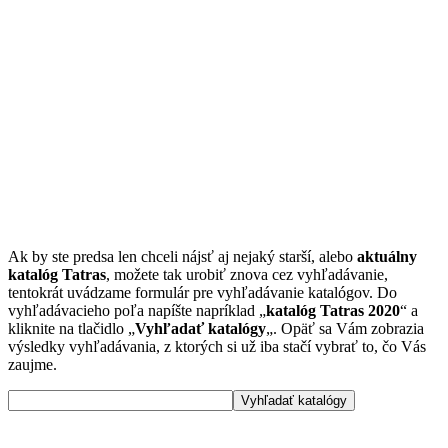
Ak by ste predsa len chceli nájsť aj nejaký starší, alebo
aktuálny
katalóg Tatras
, možete tak urobiť znova cez vyhľadávanie,
tentokrát uvádzame formulár pre vyhľadávanie katalógov. Do
vyhľadávacieho poľa napíšte napríklad „
katalóg Tatras 2020
“ a
kliknite na tlačidlo „
Vyhľadať katalógy
„. Opäť sa Vám zobrazia
výsledky vyhľadávania, z ktorých si už iba stačí vybrať to, čo Vás
zaujme.