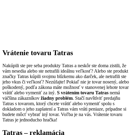
Vrátenie tovaru Tatras
Nakúpili ste pre seba produkty Tatras a neskôr ste doma zistili, že
vám nesedia alebo ste netrafili ideálnu veľkosť? Alebo ste produkt
značky Tatras kúpili svojmu blízkemu ako darček, ale netrafili ste
jeho vkus či veľkosť? Nezúfajte! Pokiaľ nie je tovar nosený, alebo
poškodený, podľa zákona máte možnosť v stanovenej lehote tovar
vrátiť alebo vymeniť za iný.
S vrátením tovaru Tatras
nemá
väčšina zákazníkov
žiadny problém
. Stačí navštíviť predajňu
Tatras s tovarom, ktorý chcete vrátiť alebo vymeniť spolu s
dokladom o jeho zaplatení a Tatras vám vráti peniaze, prípadne si
budete môcť vybrať iný tovar. Voľba je na vás. Vrátenie tovaru
Tatras je jednoducho hračka!
Tatras – reklamácia