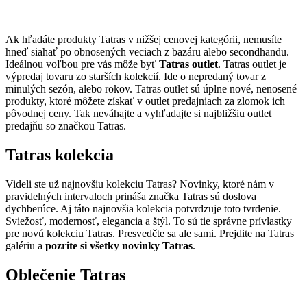
Ak hľadáte produkty Tatras v nižšej cenovej kategórii, nemusíte
hneď siahať po obnosených veciach z bazáru alebo secondhandu.
Ideálnou voľbou pre vás môže byť
Tatras outlet
. Tatras outlet je
výpredaj tovaru zo starších kolekcií. Ide o nepredaný tovar z
minulých sezón, alebo rokov. Tatras outlet sú úplne nové, nenosené
produkty, ktoré môžete získať v outlet predajniach za zlomok ich
pôvodnej ceny. Tak neváhajte a vyhľadajte si najbližšiu outlet
predajňu so značkou Tatras.
Tatras kolekcia
Videli ste už najnovšiu kolekciu Tatras? Novinky, ktoré nám v
pravidelných intervaloch prináša značka Tatras sú doslova
dychberúce. Aj táto najnovšia kolekcia potvrdzuje toto tvrdenie.
Sviežosť, modernosť, elegancia a štýl. To sú tie správne prívlastky
pre novú kolekciu Tatras. Presvedčte sa ale sami. Prejdite na Tatras
galériu a
pozrite si všetky novinky Tatras
.
Oblečenie Tatras