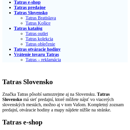
Tatras e-shop
Tatras predajne
Tatras Slovensko
Tatras Bratislava
Tatras Košice
Tatras katalóg
Tatras outlet
Tatras kolekcia
Tatras oblečenie
Tatras otváracie hodiny
Vrátenie tovaru Tatras
Tatras – reklamácia
Tatras Slovensko
Značka Tatras pôsobí samozrejme aj na Slovensku.
Tatras
Slovensko
má sieť predajní, ktoré môžete nájsť vo viacerých
slovenských mestách, možno aj v tom Vašom. Kompletný zoznam
predajní, otváracie hodiny a mapy nájdete nižšie na stránke.
Tatras e-shop