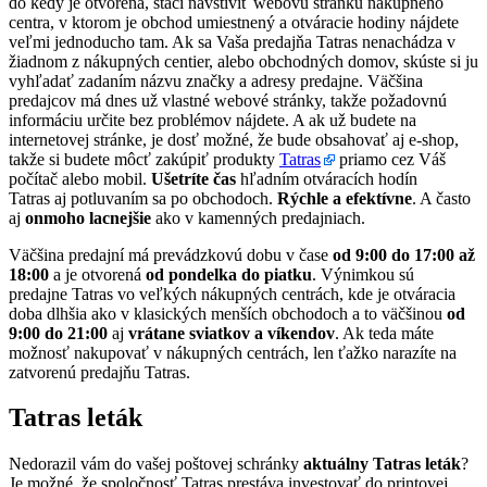
do kedy je otvorená, stačí navštíviť webovú stránku nákupného
centra, v ktorom je obchod umiestnený a otváracie hodiny nájdete
veľmi jednoducho tam. Ak sa Vaša predajňa Tatras nenachádza v
žiadnom z nákupných centier, alebo obchodných domov, skúste si ju
vyhľadať zadaním názvu značky a adresy predajne. Väčšina
predajcov má dnes už vlastné webové stránky, takže požadovnú
informáciu určite bez problémov nájdete. A ak už budete na
internetovej stránke, je dosť možné, že bude obsahovať aj e-shop,
takže si budete môcť zakúpiť produkty
Tatras
priamo cez Váš
počítač alebo mobil.
Ušetríte čas
hľadním otváracích hodín
Tatras aj potluvaním sa po obchodoch.
Rýchle a efektívne
. A často
aj
onmoho lacnejšie
ako v kamenných predajniach.
Väčšina predajní má prevádzkovú dobu v čase
od 9:00 do 17:00 až
18:00
a je otvorená
od pondelka do piatku
. Výnimkou sú
predajne Tatras vo veľkých nákupných centrách, kde je otváracia
doba dlhšia ako v klasických menších obchodoch a to väčšinou
od
9:00 do 21:00
aj
vrátane sviatkov a víkendov
. Ak teda máte
možnosť nakupovať v nákupných centrách, len ťažko narazíte na
zatvorenú predajňu Tatras.
Tatras leták
Nedorazil vám do vašej poštovej schránky
aktuálny Tatras leták
?
Je možné, že spoločnosť Tatras prestáva investovať do printovej