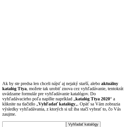
Ak by ste predsa len chceli nájsť aj nejaký starší, alebo
aktuálny
katalóg Ttya
, možete tak urobiť znova cez vyhľadávanie, tentokrát
uvádzame formulár pre vyhľadávanie katalógov. Do
vyhľadávacieho poľa napíšte napríklad „
katalóg Ttya 2020
“ a
kliknite na tlačidlo „
Vyhľadať katalógy
„. Opäť sa Vám zobrazia
výsledky vyhľadávania, z ktorých si už iba stačí vybrať to, čo Vás
zaujme.