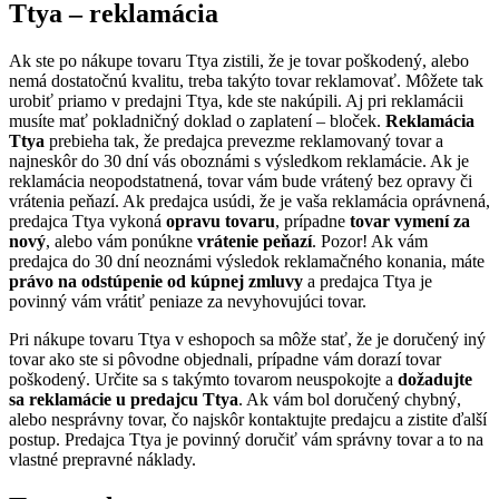
Ttya – reklamácia
Ak ste po nákupe tovaru Ttya zistili, že je tovar poškodený, alebo
nemá dostatočnú kvalitu, treba takýto tovar reklamovať. Môžete tak
urobiť priamo v predajni Ttya, kde ste nakúpili. Aj pri reklamácii
musíte mať pokladničný doklad o zaplatení – bloček.
Reklamácia
Ttya
prebieha tak, že predajca prevezme reklamovaný tovar a
najneskôr do 30 dní vás oboznámi s výsledkom reklamácie. Ak je
reklamácia neopodstatnená, tovar vám bude vrátený bez opravy či
vrátenia peňazí. Ak predajca usúdi, že je vaša reklamácia oprávnená,
predajca Ttya vykoná
opravu tovaru
, prípadne
tovar vymení za
nový
, alebo vám ponúkne
vrátenie peňazí
. Pozor! Ak vám
predajca do 30 dní neoznámi výsledok reklamačného konania, máte
právo na odstúpenie od kúpnej zmluvy
a predajca Ttya je
povinný vám vrátiť peniaze za nevyhovujúci tovar.
Pri nákupe tovaru Ttya v eshopoch sa môže stať, že je doručený iný
tovar ako ste si pôvodne objednali, prípadne vám dorazí tovar
poškodený. Určite sa s takýmto tovarom neuspokojte a
dožadujte
sa reklamácie u predajcu Ttya
. Ak vám bol doručený chybný,
alebo nesprávny tovar, čo najskôr kontaktujte predajcu a zistite ďalší
postup. Predajca Ttya je povinný doručiť vám správny tovar a to na
vlastné prepravné náklady.