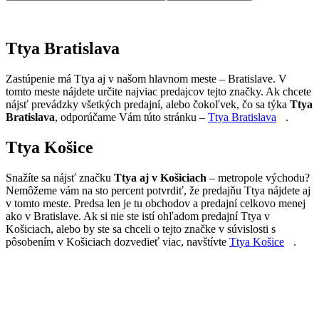
Ttya Bratislava
Zastúpenie má Ttya aj v našom hlavnom meste – Bratislave. V
tomto meste nájdete určite najviac predajcov tejto značky. Ak chcete
nájsť prevádzky všetkých predajní, alebo čokoľvek, čo sa týka
Ttya
Bratislava
, odporúčame Vám túto stránku –
Ttya Bratislava
.
Ttya Košice
Snažíte sa nájsť značku
Ttya aj v Košiciach
– metropole východu?
Nemôžeme vám na sto percent potvrdiť, že predajňu Ttya nájdete aj
v tomto meste. Predsa len je tu obchodov a predajní celkovo menej
ako v Bratislave. Ak si nie ste istí ohľadom predajní Ttya v
Košiciach, alebo by ste sa chceli o tejto značke v súvislosti s
pôsobením v Košiciach dozvedieť viac, navštívte
Ttya Košice
.