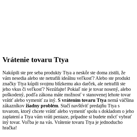
Vrátenie tovaru Ttya
Nakúpili ste pre seba produkty Ttya a neskôr ste doma zistili, že
vám nesedia alebo ste netrafili ideálnu veľkosť? Alebo ste produkt
značky Ttya kúpili svojmu blízkemu ako darček, ale netrafili ste
jeho vkus či veľkosť? Nezúfajte! Pokiaľ nie je tovar nosený, alebo
poškodený, podľa zákona máte možnosť v stanovenej lehote tovar
vrátiť alebo vymeniť za iný.
S vrátením tovaru Ttya
nemá väčšina
zákazníkov
žiadny problém
. Stačí navštíviť predajňu Ttya s
tovarom, ktorý chcete vrátiť alebo vymeniť spolu s dokladom o jeho
zaplatení a Ttya vám vráti peniaze, prípadne si budete môcť vybrať
iný tovar. Voľba je na vás. Vrátenie tovaru Ttya je jednoducho
hračka!