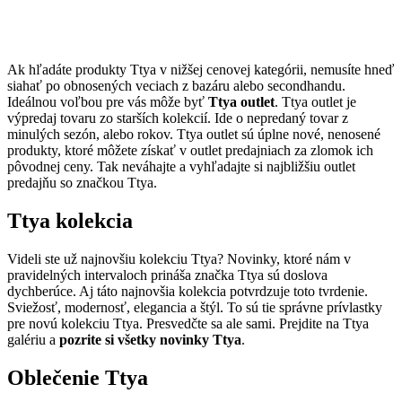
Ak hľadáte produkty Ttya v nižšej cenovej kategórii, nemusíte hneď
siahať po obnosených veciach z bazáru alebo secondhandu.
Ideálnou voľbou pre vás môže byť
Ttya outlet
. Ttya outlet je
výpredaj tovaru zo starších kolekcií. Ide o nepredaný tovar z
minulých sezón, alebo rokov. Ttya outlet sú úplne nové, nenosené
produkty, ktoré môžete získať v outlet predajniach za zlomok ich
pôvodnej ceny. Tak neváhajte a vyhľadajte si najbližšiu outlet
predajňu so značkou Ttya.
Ttya kolekcia
Videli ste už najnovšiu kolekciu Ttya? Novinky, ktoré nám v
pravidelných intervaloch prináša značka Ttya sú doslova
dychberúce. Aj táto najnovšia kolekcia potvrdzuje toto tvrdenie.
Sviežosť, modernosť, elegancia a štýl. To sú tie správne prívlastky
pre novú kolekciu Ttya. Presvedčte sa ale sami. Prejdite na Ttya
galériu a
pozrite si všetky novinky Ttya
.
Oblečenie Ttya