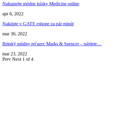
Nakupujte módne kúsky Medicine online
apr 6, 2022
Nakúpte v GATE eshope za pár minút
mar 30, 2022
Britský módny reťazec Marks & Spencer – nájdete…
mar 23, 2022
Prev
Next
1 of 4