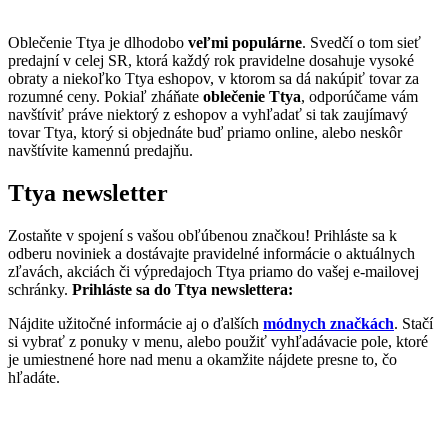
Oblečenie Ttya je dlhodobo
veľmi populárne
. Svedčí o tom sieť
predajní v celej SR, ktorá každý rok pravidelne dosahuje vysoké
obraty a niekoľko Ttya eshopov, v ktorom sa dá nakúpiť tovar za
rozumné ceny. Pokiaľ zháňate
oblečenie Ttya
, odporúčame vám
navštíviť práve niektorý z eshopov a vyhľadať si tak zaujímavý
tovar Ttya, ktorý si objednáte buď priamo online, alebo neskôr
navštívite kamennú predajňu.
Ttya newsletter
Zostaňte v spojení s vašou obľúbenou značkou! Prihláste sa k
odberu noviniek a dostávajte pravidelné informácie o aktuálnych
zľavách, akciách či výpredajoch Ttya priamo do vašej e-mailovej
schránky.
Prihláste sa do Ttya newslettera:
Nájdite užitočné informácie aj o ďalších
módnych značkách
. Stačí
si vybrať z ponuky v menu, alebo použiť vyhľadávacie pole, ktoré
je umiestnené hore nad menu a okamžite nájdete presne to, čo
hľadáte.