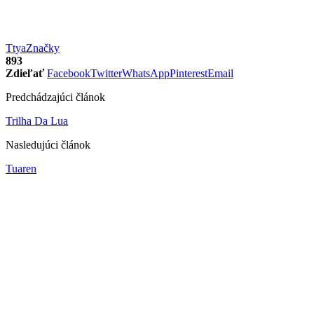
Ttya
Značky
893
Zdieľať
Facebook
Twitter
WhatsApp
Pinterest
Email
Predchádzajúci článok
Trilha Da Lua
Nasledujúci článok
Tuaren