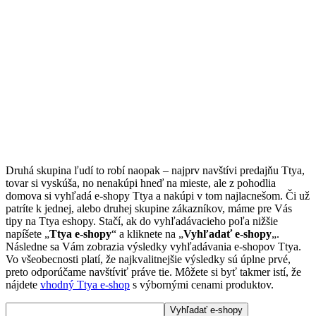
Druhá skupina ľudí to robí naopak – najprv navštívi predajňu Ttya,
tovar si vyskúša, no nenakúpi hneď na mieste, ale z pohodlia
domova si vyhľadá e-shopy Ttya a nakúpi v tom najlacnešom. Či už
patríte k jednej, alebo druhej skupine zákazníkov, máme pre Vás
tipy na Ttya eshopy. Stačí, ak do vyhľadávacieho poľa nižšie
napíšete „
Ttya e-shopy
“ a kliknete na „
Vyhľadať e-shopy
„.
Následne sa Vám zobrazia výsledky vyhľadávania e-shopov Ttya.
Vo všeobecnosti platí, že najkvalitnejšie výsledky sú úplne prvé,
preto odporúčame navštíviť práve tie. Môžete si byť takmer istí, že
nájdete
vhodný Ttya e-shop
s výbornými cenami produktov.