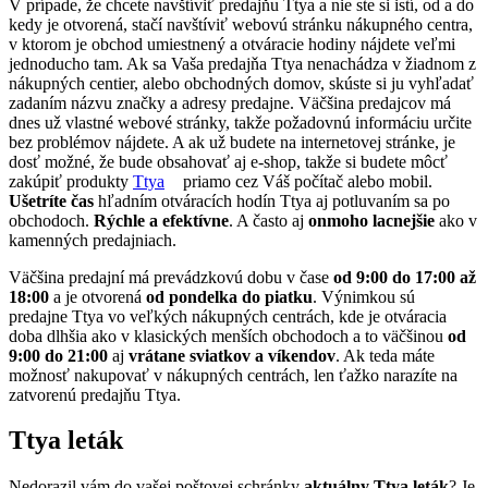
V prípade, že chcete navštíviť predajňu Ttya a nie ste si istí, od a do
kedy je otvorená, stačí navštíviť webovú stránku nákupného centra,
v ktorom je obchod umiestnený a otváracie hodiny nájdete veľmi
jednoducho tam. Ak sa Vaša predajňa Ttya nenachádza v žiadnom z
nákupných centier, alebo obchodných domov, skúste si ju vyhľadať
zadaním názvu značky a adresy predajne. Väčšina predajcov má
dnes už vlastné webové stránky, takže požadovnú informáciu určite
bez problémov nájdete. A ak už budete na internetovej stránke, je
dosť možné, že bude obsahovať aj e-shop, takže si budete môcť
zakúpiť produkty
Ttya
priamo cez Váš počítač alebo mobil.
Ušetríte čas
hľadním otváracích hodín Ttya aj potluvaním sa po
obchodoch.
Rýchle a efektívne
. A často aj
onmoho lacnejšie
ako v
kamenných predajniach.
Väčšina predajní má prevádzkovú dobu v čase
od 9:00 do 17:00 až
18:00
a je otvorená
od pondelka do piatku
. Výnimkou sú
predajne Ttya vo veľkých nákupných centrách, kde je otváracia
doba dlhšia ako v klasických menších obchodoch a to väčšinou
od
9:00 do 21:00
aj
vrátane sviatkov a víkendov
. Ak teda máte
možnosť nakupovať v nákupných centrách, len ťažko narazíte na
zatvorenú predajňu Ttya.
Ttya leták
Nedorazil vám do vašej poštovej schránky
aktuálny Ttya leták
? Je