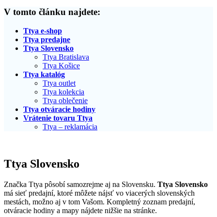
V tomto článku najdete:
Ttya e-shop
Ttya predajne
Ttya Slovensko
Ttya Bratislava
Ttya Košice
Ttya katalóg
Ttya outlet
Ttya kolekcia
Ttya oblečenie
Ttya otváracie hodiny
Vrátenie tovaru Ttya
Ttya – reklamácia
Ttya Slovensko
Značka Ttya pôsobí samozrejme aj na Slovensku.
Ttya Slovensko
má sieť predajní, ktoré môžete nájsť vo viacerých slovenských
mestách, možno aj v tom Vašom. Kompletný zoznam predajní,
otváracie hodiny a mapy nájdete nižšie na stránke.