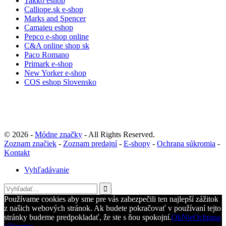
Takko eshop
Calliope.sk e-shop
Marks and Spencer
Camaieu eshop
Pepco e-shop online
C&A online shop sk
Paco Romano
Primark e-shop
New Yorker e-shop
COS eshop Slovensko
© 2026 -
Módne značky
- All Rights Reserved.
Zoznam značiek
-
Zoznam predajní
-
E-shopy
-
Ochrana súkromia
-
Kontakt
Vyhľadávanie
Používame cookies aby sme pre vás zabezpečili ten najlepší zážitok
z našich webových stránok. Ak budete pokračovať v používaní tejto
stránky budeme predpokladať, že ste s ňou spokojní.
Ok
Nie
Ochrana