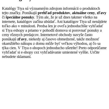
Katalógy Ttya sú významným zdrojom informácii o produktoch
tejto značky. Ponúkajú
prehľad produktov
,
aktuálne ceny
,
zľavy
či
špeciálne ponuky
. Tým ale, že je už dnes takmer všetko na
internete, katalógov začína ubúdať. Ani katalógov Ttya už nenájdete
toľko ako v minulosti. Predsa len je oveľa jednoduchšie vyhľadať
si Ttya eshopy a priamo v pohodlí domova si porovnať ponuky a
ceny rôznych predajcov. Internetové obchody navyše často
ponúkajú
zľavy
, niekedy aj časovo obmedzené, takže možnosť
okamžitého nákupu z domu môže byť veľkou výhodou, aj čo sa
týka cien. V Ttya e-shopoch jednoducho ušetríte! Preto odporúčame
vyhľadať si e-shopy cez vyhľadávanie umiestené vyššie. Určite
nebudete sklamaní.