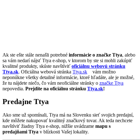
Ak ste ešte stále nenašli potrebné
informácie o značke Ttya
, alebo
sa vám nedarí nájsť Ttya e-shop, v ktorom by ste si mohli zakúpiť
kvalitné produkty, skúste navštíviť
oficiálnu webovú stránku
Ttya.sk
. Oficiálna webová stránka
Ttya.sk
vám možno
neponúkne všetky detailné informácie, ktoré hľadáte, ale je možné,
že tu nájdete niečo, čo vám neoficiálne stránky o
značke Ttya
nepovedia.
Prejdite na oficiálnu stránku
Ttya.sk
!
Predajne Ttya
Ako sme už spomínali, Ttya má na Slovenku sieť svojich predajní,
kde môžete nakupovať kvalitný značkový tovar. Ak teda nechcete
navštíviť žiadny Ttya e-shop, nižšie uvádzame
mapu s
predajňami Ttya
v blízkosti Vašej lokality.