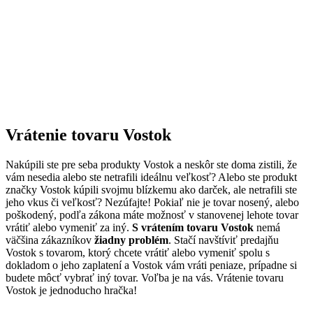
Vrátenie tovaru Vostok
Nakúpili ste pre seba produkty Vostok a neskôr ste doma zistili, že
vám nesedia alebo ste netrafili ideálnu veľkosť? Alebo ste produkt
značky Vostok kúpili svojmu blízkemu ako darček, ale netrafili ste
jeho vkus či veľkosť? Nezúfajte! Pokiaľ nie je tovar nosený, alebo
poškodený, podľa zákona máte možnosť v stanovenej lehote tovar
vrátiť alebo vymeniť za iný.
S vrátením tovaru Vostok
nemá
väčšina zákazníkov
žiadny problém
. Stačí navštíviť predajňu
Vostok s tovarom, ktorý chcete vrátiť alebo vymeniť spolu s
dokladom o jeho zaplatení a Vostok vám vráti peniaze, prípadne si
budete môcť vybrať iný tovar. Voľba je na vás. Vrátenie tovaru
Vostok je jednoducho hračka!