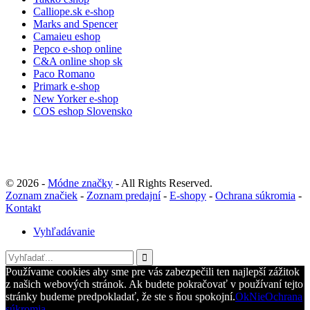
Calliope.sk e-shop
Marks and Spencer
Camaieu eshop
Pepco e-shop online
C&A online shop sk
Paco Romano
Primark e-shop
New Yorker e-shop
COS eshop Slovensko
© 2026 -
Módne značky
- All Rights Reserved.
Zoznam značiek
-
Zoznam predajní
-
E-shopy
-
Ochrana súkromia
-
Kontakt
Vyhľadávanie
Používame cookies aby sme pre vás zabezpečili ten najlepší zážitok
z našich webových stránok. Ak budete pokračovať v používaní tejto
stránky budeme predpokladať, že ste s ňou spokojní.
Ok
Nie
Ochrana
súkromia