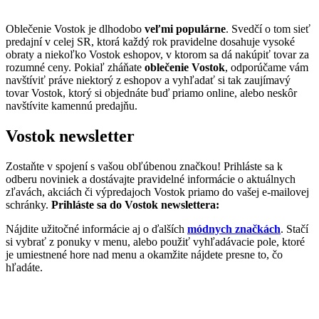
Oblečenie Vostok je dlhodobo
veľmi populárne
. Svedčí o tom sieť
predajní v celej SR, ktorá každý rok pravidelne dosahuje vysoké
obraty a niekoľko Vostok eshopov, v ktorom sa dá nakúpiť tovar za
rozumné ceny. Pokiaľ zháňate
oblečenie Vostok
, odporúčame vám
navštíviť práve niektorý z eshopov a vyhľadať si tak zaujímavý
tovar Vostok, ktorý si objednáte buď priamo online, alebo neskôr
navštívite kamennú predajňu.
Vostok newsletter
Zostaňte v spojení s vašou obľúbenou značkou! Prihláste sa k
odberu noviniek a dostávajte pravidelné informácie o aktuálnych
zľavách, akciách či výpredajoch Vostok priamo do vašej e-mailovej
schránky.
Prihláste sa do Vostok newslettera:
Nájdite užitočné informácie aj o ďalších
módnych značkách
. Stačí
si vybrať z ponuky v menu, alebo použiť vyhľadávacie pole, ktoré
je umiestnené hore nad menu a okamžite nájdete presne to, čo
hľadáte.