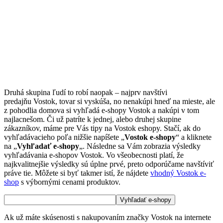
Druhá skupina ľudí to robí naopak – najprv navštívi
predajňu Vostok, tovar si vyskúša, no nenakúpi hneď na mieste, ale
z pohodlia domova si vyhľadá e-shopy Vostok a nakúpi v tom
najlacnešom. Či už patríte k jednej, alebo druhej skupine
zákazníkov, máme pre Vás tipy na Vostok eshopy. Stačí, ak do
vyhľadávacieho poľa nižšie napíšete „
Vostok e-shopy
“ a kliknete
na „
Vyhľadať e-shopy
„. Následne sa Vám zobrazia výsledky
vyhľadávania e-shopov Vostok. Vo všeobecnosti platí, že
najkvalitnejšie výsledky sú úplne prvé, preto odporúčame navštíviť
práve tie. Môžete si byť takmer istí, že nájdete
vhodný Vostok e-
shop
s výbornými cenami produktov.
Ak už máte skúsenosti s nakupovaním značky Vostok na internete