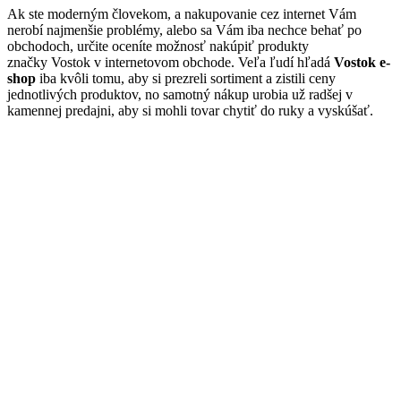
Ak ste moderným človekom, a nakupovanie cez internet Vám
nerobí najmenšie problémy, alebo sa Vám iba nechce behať po
obchodoch, určite oceníte možnosť nakúpiť produkty
značky Vostok v internetovom obchode. Veľa ľudí hľadá
Vostok e-
shop
iba kvôli tomu, aby si prezreli sortiment a zistili ceny
jednotlivých produktov, no samotný nákup urobia už radšej v
kamennej predajni, aby si mohli tovar chytiť do ruky a vyskúšať.