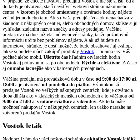
V prípade, že chcete navštíviť predajňu Vostok a nie ste si istí, od a
do kedy je otvorená, stačí navštíviť webovú stránku nákupného
centra, v ktorom je obchod umiestnený a otváracie hodiny nájdete
veľmi jednoducho tam. Ak sa Vaša predajňa Vostok nenachádza v
žiadnom z nákupných centier, alebo obchodných domov, skúste si ju
vyhľadať zadaním názvu značky a adresy predajne. Väčšina
predajcov má dnes už vlastné webové stránky, takže požadovnú
informáciu určite bez problémov nájdete. A ak už budete na
internetovej stránke, je dosť možné, že bude obsahovať aj e-shop,
takže si budete môcť zakúpiť produkty
Vostok
priamo cez Váš
počítač alebo mobil.
Ušetríte čas
hľadním otváracích hodín
Vostok aj potluvaním sa po obchodoch.
Rýchle a efektívne
. A často
aj
onmoho lacnejšie
ako v kamenných predajniach.
Väčšina predajní má prevádzkovú dobu v čase
od 9:00 do 17:00 až
18:00
a je otvorená
od pondelka do piatku
. Výnimkou sú
predajne Vostok vo veľkých nákupných centrách, kde je otváracia
doba dlhšia ako v klasických menších obchodoch a to väčšinou
od
9:00 do 21:00
aj
vrátane sviatkov a víkendov
. Ak teda máte
možnosť nakupovať v nákupných centrách, len ťažko narazíte na
zatvorenú predajňu Vostok.
Vostok leták
Nedorazil vám do vašej poštovej schránky
aktuálny Vostok leták
?