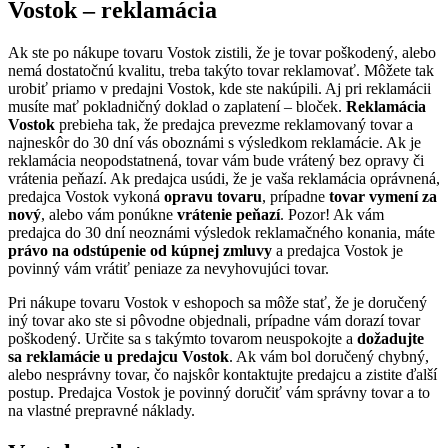
Vostok – reklamácia
Ak ste po nákupe tovaru Vostok zistili, že je tovar poškodený, alebo
nemá dostatočnú kvalitu, treba takýto tovar reklamovať. Môžete tak
urobiť priamo v predajni Vostok, kde ste nakúpili. Aj pri reklamácii
musíte mať pokladničný doklad o zaplatení – bloček.
Reklamácia
Vostok
prebieha tak, že predajca prevezme reklamovaný tovar a
najneskôr do 30 dní vás oboznámi s výsledkom reklamácie. Ak je
reklamácia neopodstatnená, tovar vám bude vrátený bez opravy či
vrátenia peňazí. Ak predajca usúdi, že je vaša reklamácia oprávnená,
predajca Vostok vykoná
opravu tovaru
, prípadne
tovar vymení za
nový
, alebo vám ponúkne
vrátenie peňazí
. Pozor! Ak vám
predajca do 30 dní neoznámi výsledok reklamačného konania, máte
právo na odstúpenie od kúpnej zmluvy
a predajca Vostok je
povinný vám vrátiť peniaze za nevyhovujúci tovar.
Pri nákupe tovaru Vostok v eshopoch sa môže stať, že je doručený
iný tovar ako ste si pôvodne objednali, prípadne vám dorazí tovar
poškodený. Určite sa s takýmto tovarom neuspokojte a
dožadujte
sa reklamácie u predajcu Vostok
. Ak vám bol doručený chybný,
alebo nesprávny tovar, čo najskôr kontaktujte predajcu a zistite ďalší
postup. Predajca Vostok je povinný doručiť vám správny tovar a to
na vlastné prepravné náklady.