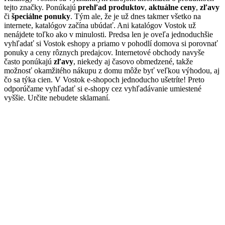
tejto značky. Ponúkajú
prehľad produktov
,
aktuálne ceny
,
zľavy
či
špeciálne ponuky
. Tým ale, že je už dnes takmer všetko na
internete, katalógov začína ubúdať. Ani katalógov Vostok už
nenájdete toľko ako v minulosti. Predsa len je oveľa jednoduchšie
vyhľadať si Vostok eshopy a priamo v pohodlí domova si porovnať
ponuky a ceny rôznych predajcov. Internetové obchody navyše
často ponúkajú
zľavy
, niekedy aj časovo obmedzené, takže
možnosť okamžitého nákupu z domu môže byť veľkou výhodou, aj
čo sa týka cien. V Vostok e-shopoch jednoducho ušetríte! Preto
odporúčame vyhľadať si e-shopy cez vyhľadávanie umiestené
vyššie. Určite nebudete sklamaní.