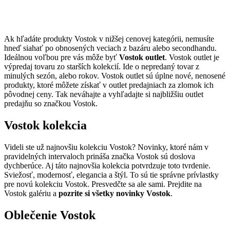
Ak hľadáte produkty Vostok v nižšej cenovej kategórii, nemusíte
hneď siahať po obnosených veciach z bazáru alebo secondhandu.
Ideálnou voľbou pre vás môže byť
Vostok outlet
. Vostok outlet je
výpredaj tovaru zo starších kolekcií. Ide o nepredaný tovar z
minulých sezón, alebo rokov. Vostok outlet sú úplne nové, nenosené
produkty, ktoré môžete získať v outlet predajniach za zlomok ich
pôvodnej ceny. Tak neváhajte a vyhľadajte si najbližšiu outlet
predajňu so značkou Vostok.
Vostok kolekcia
Videli ste už najnovšiu kolekciu Vostok? Novinky, ktoré nám v
pravidelných intervaloch prináša značka Vostok sú doslova
dychberúce. Aj táto najnovšia kolekcia potvrdzuje toto tvrdenie.
Sviežosť, modernosť, elegancia a štýl. To sú tie správne prívlastky
pre novú kolekciu Vostok. Presvedčte sa ale sami. Prejdite na
Vostok galériu a
pozrite si všetky novinky Vostok
.
Oblečenie Vostok