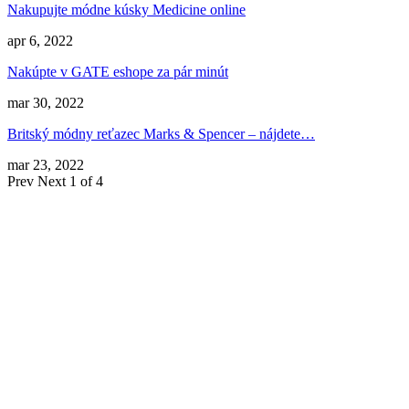
Nakupujte módne kúsky Medicine online
apr 6, 2022
Nakúpte v GATE eshope za pár minút
mar 30, 2022
Britský módny reťazec Marks & Spencer – nájdete…
mar 23, 2022
Prev
Next
1 of 4