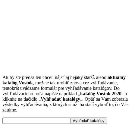
Ak by ste predsa len chceli nájsť aj nejaký starší, alebo
aktuálny
katalóg Vostok
, možete tak urobiť znova cez vyhľadávanie,
tentokrát uvádzame formulár pre vyhľadávanie katalógov. Do
vyhľadávacieho poľa napíšte napríklad „
katalóg Vostok 2020
“ a
kliknite na tlačidlo „
Vyhľadať katalógy
„. Opäť sa Vám zobrazia
výsledky vyhľadávania, z ktorých si už iba stačí vybrať to, čo Vás
zaujme.