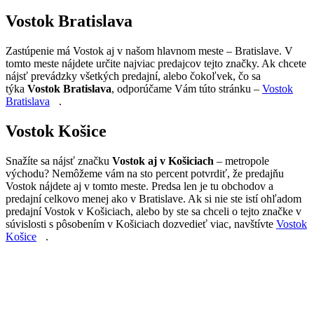
Vostok Bratislava
Zastúpenie má Vostok aj v našom hlavnom meste – Bratislave. V
tomto meste nájdete určite najviac predajcov tejto značky. Ak chcete
nájsť prevádzky všetkých predajní, alebo čokoľvek, čo sa
týka
Vostok Bratislava
, odporúčame Vám túto stránku –
Vostok
Bratislava
.
Vostok Košice
Snažíte sa nájsť značku
Vostok aj v Košiciach
– metropole
východu? Nemôžeme vám na sto percent potvrdiť, že predajňu
Vostok nájdete aj v tomto meste. Predsa len je tu obchodov a
predajní celkovo menej ako v Bratislave. Ak si nie ste istí ohľadom
predajní Vostok v Košiciach, alebo by ste sa chceli o tejto značke v
súvislosti s pôsobením v Košiciach dozvedieť viac, navštívte
Vostok
Košice
.