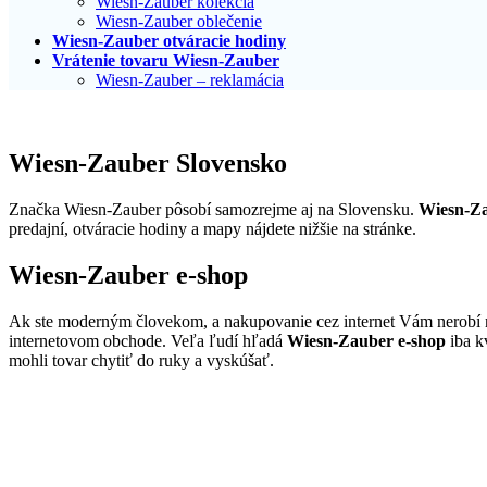
Wiesn-Zauber kolekcia
Wiesn-Zauber oblečenie
Wiesn-Zauber otváracie hodiny
Vrátenie tovaru Wiesn-Zauber
Wiesn-Zauber – reklamácia
Wiesn-Zauber Slovensko
Značka Wiesn-Zauber pôsobí samozrejme aj na Slovensku.
Wiesn-Za
predajní, otváracie hodiny a mapy nájdete nižšie na stránke.
Wiesn-Zauber e-shop
Ak ste moderným človekom, a nakupovanie cez internet Vám nerobí 
internetovom obchode. Veľa ľudí hľadá
Wiesn-Zauber e-shop
iba kv
mohli tovar chytiť do ruky a vyskúšať.