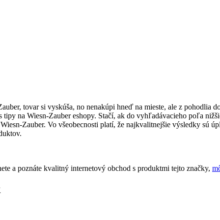
-Zauber, tovar si vyskúša, no nenakúpi hneď na mieste, ale z pohodlia
s tipy na Wiesn-Zauber eshopy. Stačí, ak do vyhľadávacieho poľa nižši
esn-Zauber. Vo všeobecnosti platí, že najkvalitnejšie výsledky sú úpl
duktov.
te a poznáte kvalitný internetový obchod s produktmi tejto značky,
mô
k