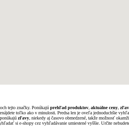
och tejto značky. Ponúkajú
prehľad produktov
,
aktuálne ceny
,
zľa
nenájdete toľko ako v minulosti. Predsa len je oveľa jednoduchšie vyh
o ponúkajú
zľavy
, niekedy aj časovo obmedzené, takže možnosť okamži
hľadať si e-shopy cez vyhľadávanie umiestené vyššie. Určite nebudet