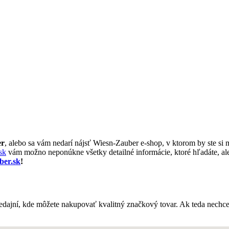
er
, alebo sa vám nedarí nájsť Wiesn-Zauber e-shop, v ktorom by ste si 
sk
vám možno neponúkne všetky detailné informácie, ktoré hľadáte, ale 
ber.sk
!
edajní, kde môžete nakupovať kvalitný značkový tovar. Ak teda nechce