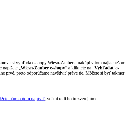
 domova si vyhľadá e-shopy Wiesn-Zauber a nakúpi v tom najlacnešom.
e napíšete „
Wiesn-Zauber e-shopy
“ a kliknete na „
Vyhľadať e-
ne prvé, preto odporúčame navštíviť práve tie. Môžete si byť takmer
žete nám o ňom napísať
, veľmi radi ho tu zverejníme.