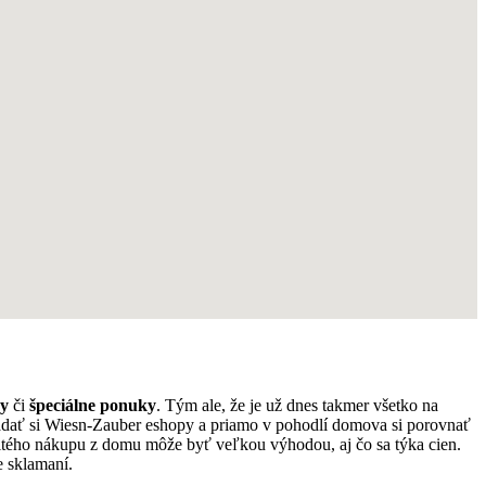
vy
či
špeciálne ponuky
. Tým ale, že je už dnes takmer všetko na
ľadať si Wiesn-Zauber eshopy a priamo v pohodlí domova si porovnať
tého nákupu z domu môže byť veľkou výhodou, aj čo sa týka cien.
e sklamaní.