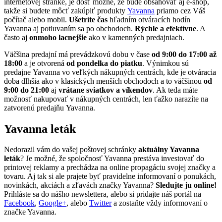
internetovej stránke, je dosť možné, že bude obsahovať aj e-shop,
takže si budete môcť zakúpiť produkty
Yavanna
priamo cez Váš
počítač alebo mobil.
Ušetríte čas
hľadním otváracích hodín
Yavanna aj potluvaním sa po obchodoch.
Rýchle a efektívne
. A
často aj
onmoho lacnejšie
ako v kamenných predajniach.
Väčšina predajní má prevádzkovú dobu v čase
od 9:00 do 17:00 až
18:00
a je otvorená
od pondelka do piatku
. Výnimkou sú
predajne Yavanna vo veľkých nákupných centrách, kde je otváracia
doba dlhšia ako v klasických menších obchodoch a to väčšinou
od
9:00 do 21:00
aj
vrátane sviatkov a víkendov
. Ak teda máte
možnosť nakupovať v nákupných centrách, len ťažko narazíte na
zatvorenú predajňu Yavanna.
Yavanna leták
Nedorazil vám do vašej poštovej schránky
aktuálny Yavanna
leták
? Je možné, že spoločnosť Yavanna prestáva investovať do
printovej reklamy a prechádza na online propagáciu svojej značky a
tovaru. Aj tak si ale prajete byť pravidelne informovaní o ponukách,
novinkách, akciách a zľavách značky Yavanna?
Sledujte ju online!
Prihláste sa do nášho newslettera, alebo si pridajte náš portál na
Facebook
,
Google+
, alebo
Twitter
a zostaňte vždy informovaní o
značke Yavanna.