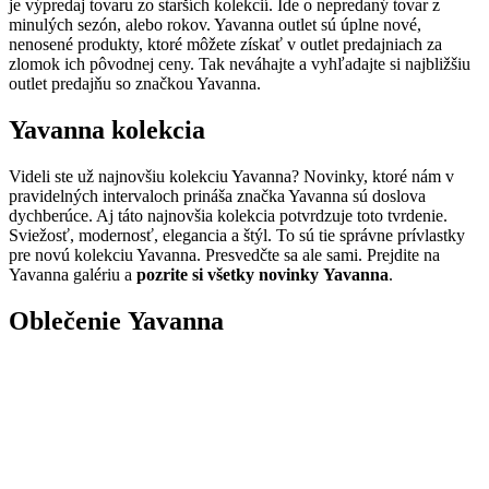
je výpredaj tovaru zo starších kolekcií. Ide o nepredaný tovar z
minulých sezón, alebo rokov. Yavanna outlet sú úplne nové,
nenosené produkty, ktoré môžete získať v outlet predajniach za
zlomok ich pôvodnej ceny. Tak neváhajte a vyhľadajte si najbližšiu
outlet predajňu so značkou Yavanna.
Yavanna kolekcia
Videli ste už najnovšiu kolekciu Yavanna? Novinky, ktoré nám v
pravidelných intervaloch prináša značka Yavanna sú doslova
dychberúce. Aj táto najnovšia kolekcia potvrdzuje toto tvrdenie.
Sviežosť, modernosť, elegancia a štýl. To sú tie správne prívlastky
pre novú kolekciu Yavanna. Presvedčte sa ale sami. Prejdite na
Yavanna galériu a
pozrite si všetky novinky Yavanna
.
Oblečenie Yavanna