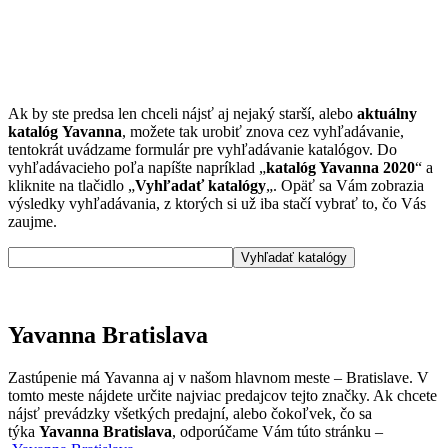
Ak by ste predsa len chceli nájsť aj nejaký starší, alebo
aktuálny
katalóg Yavanna
, možete tak urobiť znova cez vyhľadávanie,
tentokrát uvádzame formulár pre vyhľadávanie katalógov. Do
vyhľadávacieho poľa napíšte napríklad „
katalóg Yavanna 2020
“ a
kliknite na tlačidlo „
Vyhľadať katalógy
„. Opäť sa Vám zobrazia
výsledky vyhľadávania, z ktorých si už iba stačí vybrať to, čo Vás
zaujme.
Yavanna Bratislava
Zastúpenie má Yavanna aj v našom hlavnom meste – Bratislave. V
tomto meste nájdete určite najviac predajcov tejto značky. Ak chcete
nájsť prevádzky všetkých predajní, alebo čokoľvek, čo sa
týka
Yavanna Bratislava
, odporúčame Vám túto stránku –