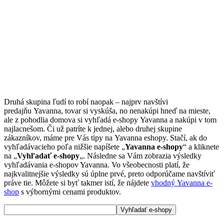
Druhá skupina ľudí to robí naopak – najprv navštívi
predajňu Yavanna, tovar si vyskúša, no nenakúpi hneď na mieste,
ale z pohodlia domova si vyhľadá e-shopy Yavanna a nakúpi v tom
najlacnešom. Či už patríte k jednej, alebo druhej skupine
zákazníkov, máme pre Vás tipy na Yavanna eshopy. Stačí, ak do
vyhľadávacieho poľa nižšie napíšete „
Yavanna e-shopy
“ a kliknete
na „
Vyhľadať e-shopy
„. Následne sa Vám zobrazia výsledky
vyhľadávania e-shopov Yavanna. Vo všeobecnosti platí, že
najkvalitnejšie výsledky sú úplne prvé, preto odporúčame navštíviť
práve tie. Môžete si byť takmer istí, že nájdete
vhodný Yavanna e-
shop
s výbornými cenami produktov.