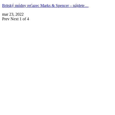
Britský módny reťazec Marks & Spencer – nájdete…
mar 23, 2022
Prev
Next
1 of 4