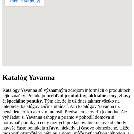
Katalóg Yavanna
Katalógy Yavanna sú významným zdrojom informácii o produktoch
tejto značky. Ponúkajú
prehľad produktov
,
aktuálne ceny
,
zľavy
či
špeciálne ponuky
. Tým ale, že je už dnes takmer všetko na
internete, katalógov začína ubúdať. Ani katalógov Yavanna už
nenájdete toľko ako v minulosti. Predsa len je oveľa jednoduchšie
vyhľadať si Yavanna eshopy a priamo v pohodlí domova si
porovnať ponuky a ceny rôznych predajcov. Internetové obchody
navyše často ponúkajú
zľavy
, niekedy aj časovo obmedzené, takže
možnosť okamžitého nákupu z domu môže byť veľkou výhodou, aj