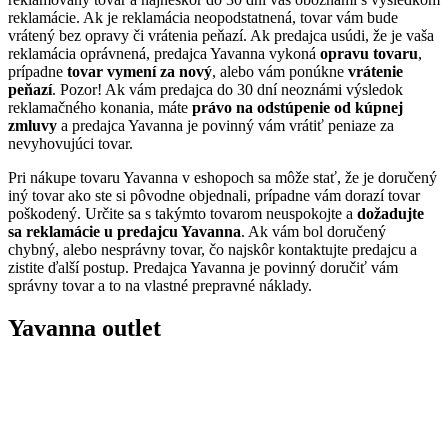
reklamácie. Ak je reklamácia neopodstatnená, tovar vám bude
vrátený bez opravy či vrátenia peňazí. Ak predajca usúdi, že je vaša
reklamácia oprávnená, predajca Yavanna vykoná
opravu tovaru
,
prípadne
tovar vymení za nový
, alebo vám ponúkne
vrátenie
peňazí
. Pozor! Ak vám predajca do 30 dní neoznámi výsledok
reklamačného konania, máte
právo na odstúpenie od kúpnej
zmluvy
a predajca Yavanna je povinný vám vrátiť peniaze za
nevyhovujúci tovar.
Pri nákupe tovaru Yavanna v eshopoch sa môže stať, že je doručený
iný tovar ako ste si pôvodne objednali, prípadne vám dorazí tovar
poškodený. Určite sa s takýmto tovarom neuspokojte a
dožadujte
sa reklamácie u predajcu Yavanna
. Ak vám bol doručený
chybný, alebo nesprávny tovar, čo najskôr kontaktujte predajcu a
zistite ďalší postup. Predajca Yavanna je povinný doručiť vám
správny tovar a to na vlastné prepravné náklady.
Yavanna outlet