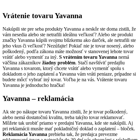
Vrátenie tovaru Yavanna
Nakúpili ste pre seba produkty Yavanna a neskôr ste doma zistili, že
vám nesedia alebo ste netrafili ideálnu veľkosť? Alebo ste produkt
značky Yavanna kúpili svojmu blízkemu ako darček, ale netrafili ste
jeho vkus či veľkosť? Nezúfajte! Pokiaľ nie je tovar nosený, alebo
poškodený, podľa zákona máte možnosť v stanovenej lehote tovar
vrátiť alebo vymeniť za iný.
S vrátením tovaru Yavanna
nemá
väčšina zákazníkov
žiadny problém
. Stačí navštíviť predajňu
Yavanna s tovarom, ktorý chcete vrátiť alebo vymeniť spolu s
dokladom o jeho zaplatení a Yavanna vám vráti peniaze, prípadne si
budete môcť vybrať iný tovar. Voľba je na vás. Vrátenie tovaru
Yavanna je jednoducho hračka!
Yavanna – reklamácia
Ak ste po nákupe tovaru Yavanna zistili, že je tovar poškodený,
alebo nemá dostatočnú kvalitu, treba takýto tovar reklamovať.
Môžete tak urobiť priamo v predajni Yavanna, kde ste nakúpili. Aj
pri reklamácii musíte mať pokladničný doklad o zaplatení – bloček.
Reklamácia Yavanna
prebieha tak, že predajca prevezme
reklamovaný tovar a najneskôr do 30 dní vás oboznámi s výsledkom