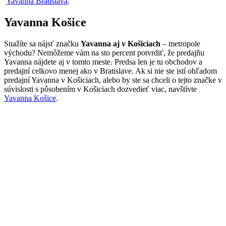
Yavanna Bratislava
.
Yavanna Košice
Snažíte sa nájsť značku
Yavanna aj v Košiciach
– metropole
východu? Nemôžeme vám na sto percent potvrdiť, že predajňu
Yavanna nájdete aj v tomto meste. Predsa len je tu obchodov a
predajní celkovo menej ako v Bratislave. Ak si nie ste istí ohľadom
predajní Yavanna v Košiciach, alebo by ste sa chceli o tejto značke v
súvislosti s pôsobením v Košiciach dozvedieť viac, navštívte
Yavanna Košice
.