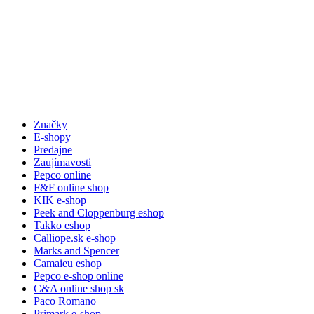
Značky
E-shopy
Predajne
Zaujímavosti
Pepco online
F&F online shop
KIK e-shop
Peek and Cloppenburg eshop
Takko eshop
Calliope.sk e-shop
Marks and Spencer
Camaieu eshop
Pepco e-shop online
C&A online shop sk
Paco Romano
Primark e-shop