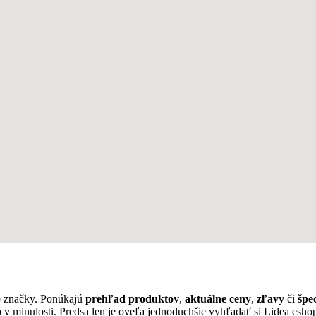
o značky. Ponúkajú
prehľad produktov
,
aktuálne ceny
,
zľavy
či
špe
o v minulosti. Predsa len je oveľa jednoduchšie vyhľadať si Lidea es