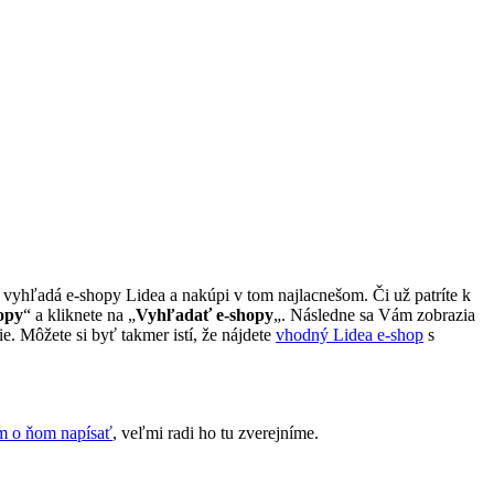
i vyhľadá e-shopy Lidea a nakúpi v tom najlacnešom. Či už patríte k
opy
“ a kliknete na „
Vyhľadať e-shopy
„. Následne sa Vám zobrazia
e. Môžete si byť takmer istí, že nájdete
vhodný Lidea e-shop
s
m o ňom napísať
, veľmi radi ho tu zverejníme.