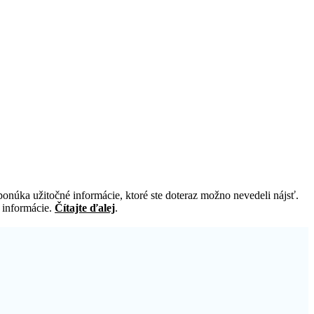
núka užitočné informácie, ktoré ste doteraz možno nevedeli nájsť.
e informácie.
Čítajte ďalej
.