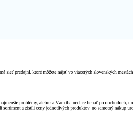
má sieť predajní, ktoré môžete nájsť vo viacerých slovenských mestác
ajmenšie problémy, alebo sa Vám iba nechce behať po obchodoch, urč
li sortiment a zistili ceny jednotlivých produktov, no samotný nákup ur