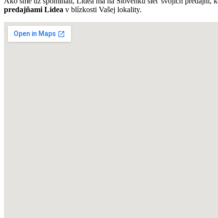
Ako sme už spomínali, Lidea má na Slovenku sieť svojich predajní, 
predajňami Lidea
v blízkosti Vašej lokality.