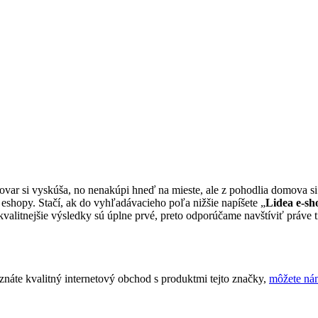
tovar si vyskúša, no nenakúpi hneď na mieste, ale z pohodlia domova s
eshopy. Stačí, ak do vyhľadávacieho poľa nižšie napíšete „
Lidea e-sh
alitnejšie výsledky sú úplne prvé, preto odporúčame navštíviť práve ti
náte kvalitný internetový obchod s produktmi tejto značky,
môžete ná