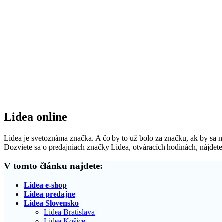
Lidea online
Lidea je svetoznáma značka. A čo by to už bolo za značku, ak by sa ne
Dozviete sa o predajniach značky Lidea, otváracích hodinách, nájdete
V tomto článku najdete:
Lidea e-shop
Lidea predajne
Lidea Slovensko
Lidea Bratislava
Lidea Košice