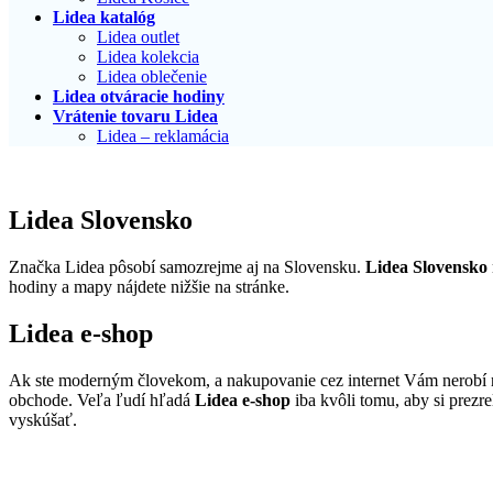
Lidea katalóg
Lidea outlet
Lidea kolekcia
Lidea oblečenie
Lidea otváracie hodiny
Vrátenie tovaru Lidea
Lidea – reklamácia
Lidea Slovensko
Značka Lidea pôsobí samozrejme aj na Slovensku.
Lidea Slovensko
hodiny a mapy nájdete nižšie na stránke.
Lidea e-shop
Ak ste moderným človekom, a nakupovanie cez internet Vám nerobí n
obchode. Veľa ľudí hľadá
Lidea e-shop
iba kvôli tomu, aby si prezre
vyskúšať.